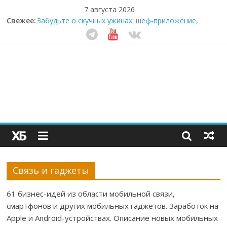
7 августа 2026
Свежее:
Забудьте о скучных ужинах: шеф-приложение,
которое видит вашу еду насквозь
Небо зовёт: как бизнес на полётах дронов и
обучении детей становится главным трендом
десятилетия
Кофейная революция в морозилке: замороженные
сливки меняют утренний ритуал
Как простая наклейка заставляет миллионы людей
не забывать о самом важном креме этим летом
Секрет супергидратации: почему кокосовая вода с
пребиотиками становится главным трендом
здорового питания
Связь и гаджеты
61 бизнес-идей из области мобильной связи,
смартфонов и других мобильных гаджетов. Заработок на
Apple и Android-устройствах. Описание новых мобильных