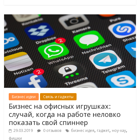
Бизнес идеи
Связь и гаджеты
Бизнес на офисных игрушках:
случай, когда на работе неловко
показать свой спиннер
,
,
,
29.03.2019
0 отзывов
бизнес идея
гаджет
ноу-хау
фишки