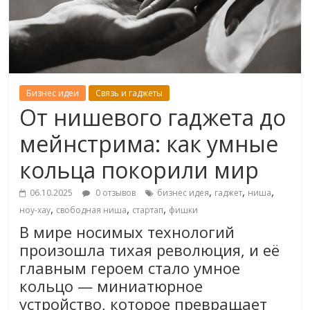
Бизнес идеи
Связь и гаджеты
От нишевого гаджета до
мейнстрима: как умные
кольца покорили мир
,
,
,
06.10.2025
0 отзывов
бизнес идея
гаджет
ниша
,
,
,
ноу-хау
свободная ниша
стартап
фишки
В мире носимых технологий
произошла тихая революция, и её
главным героем стало умное
кольцо — миниатюрное
устройство, которое превращает