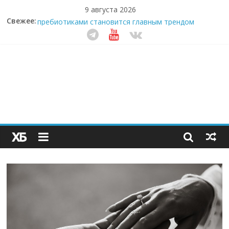
9 августа 2026
Свежее:
Секрет супергидратации: почему кокосовая вода с
пребиотиками становится главным трендом
здорового питания
Забудьте о скучных ужинах: шеф-приложение,
которое видит вашу еду насквозь
Небо зовёт: как бизнес на полётах дронов и
обучении детей становится главным трендом
десятилетия
Кофейная революция в морозилке: замороженные
сливки меняют утренний ритуал
Как простая наклейка заставляет миллионы людей
не забывать о самом важном креме этим летом