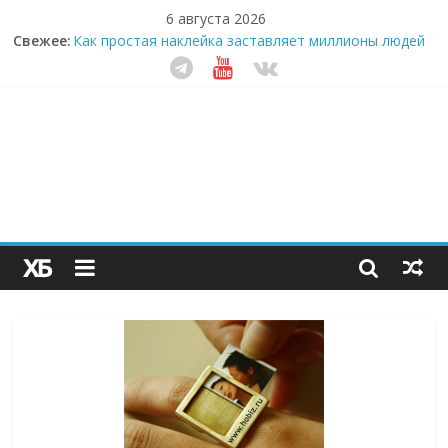
6 августа 2026
Свежее:
Как простая наклейка заставляет миллионы людей
не забывать о самом важном креме этим летом
Секрет супергидратации: почему кокосовая вода с
пребиотиками становится главным трендом
здорового питания
Забудьте о скучных ужинах: шеф-приложение,
которое видит вашу еду насквозь
Небо зовёт: как бизнес на полётах дронов и
обучении детей становится главным трендом
десятилетия
Кофейная революция в морозилке: замороженные
сливки меняют утренний ритуал