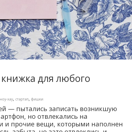
 книжка для любого
а
,
,
ноу-хау
стартап
фишки
ией — пытались записать возникшую
артфон, но отвлекались на
ти и прочие вещи, которыми наполнен
ль забыта, но зато отвлеклись и