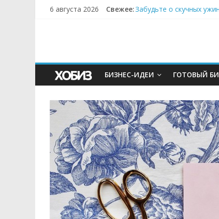
6 августа 2026
Свежее:
Забудьте о скучных ужи
Небо зовёт: как бизнес
Кофейная революция в м
Как простая наклейка з
Секрет супергидратации
БИЗНЕС-ИДЕИ
ГОТОВЫЙ БИ