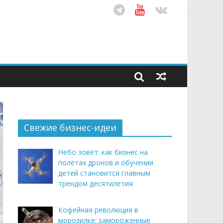
ом десятилетия
этим летом
рендом здорового питания
Свежие бизнес-идеи
Небо зовёт: как бизнес на
полётах дронов и обучении
детей становится главным
трендом десятилетия
Кофейная революция в
морозилке: замороженные