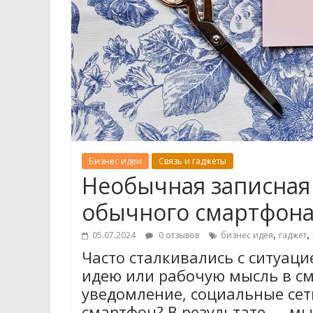
Бизнес идеи
Связь и гаджеты
Необычная записная
обычного смартфон
,
,
05.07.2024
0 отзывов
бизнес идея
гаджет
Часто сталкивались с ситуац
идею или рабочую мысль в см
уведомление, социальные се
смартфон? В результате — мыс