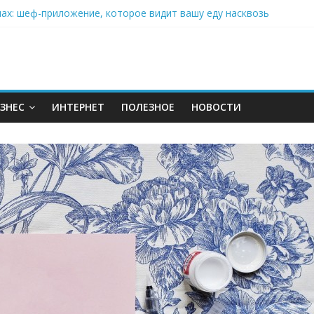
нах: шеф-приложение, которое видит вашу еду насквозь
 на полётах дронов и обучении детей становится главным тренд
орозилке: замороженные сливки меняют утренний ритуал
аставляет миллионы людей не забывать о самом важном креме 
: почему кокосовая вода с пребиотиками становится главным т
ЗНЕС
ИНТЕРНЕТ
ПОЛЕЗНОЕ
НОВОСТИ