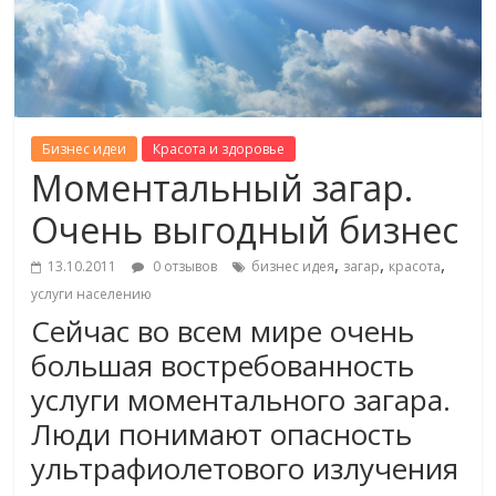
Бизнес идеи
Красота и здоровье
Моментальный загар.
Очень выгодный бизнес
,
,
,
13.10.2011
0 отзывов
бизнес идея
загар
красота
услуги населению
Сейчас во всем мире очень
большая востребованность
услуги моментального загара.
Люди понимают опасность
ультрафиолетового излучения