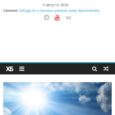
9 августа 2026
Свежее:
Забудьте о скучных ужинах: шеф-приложение,
которое видит вашу еду насквозь
Небо зовёт: как бизнес на полётах дронов и
обучении детей становится главным трендом
десятилетия
Кофейная революция в морозилке: замороженные
сливки меняют утренний ритуал
Как простая наклейка заставляет миллионы людей
не забывать о самом важном креме этим летом
Секрет супергидратации: почему кокосовая вода с
пребиотиками становится главным трендом
здорового питания