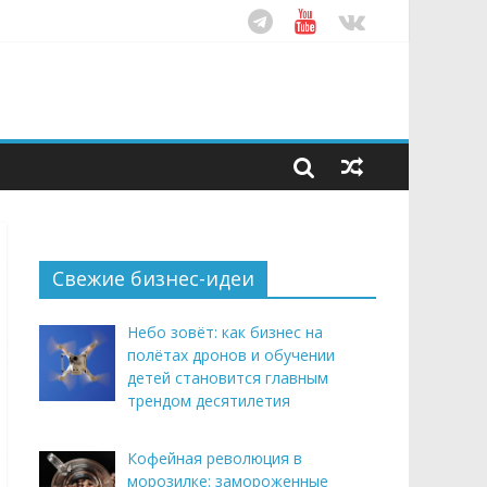
рендом здорового питания
ом десятилетия
этим летом
Свежие бизнес-идеи
Небо зовёт: как бизнес на
полётах дронов и обучении
детей становится главным
трендом десятилетия
Кофейная революция в
морозилке: замороженные