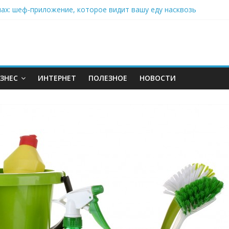
: почему кокосовая вода с пребиотиками становится главным т
нах: шеф-приложение, которое видит вашу еду насквозь
 на полётах дронов и обучении детей становится главным тренд
орозилке: замороженные сливки меняют утренний ритуал
аставляет миллионы людей не забывать о самом важном креме 
ЗНЕС
ИНТЕРНЕТ
ПОЛЕЗНОЕ
НОВОСТИ