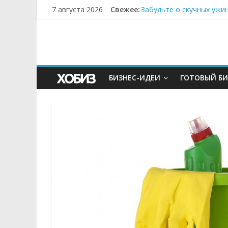
Секрет супергидратации
7 августа 2026
Свежее:
Забудьте о скучных ужи
Небо зовёт: как бизнес
Кофейная революция в м
Как простая наклейка з
БИЗНЕС-ИДЕИ
ГОТОВЫЙ БИ