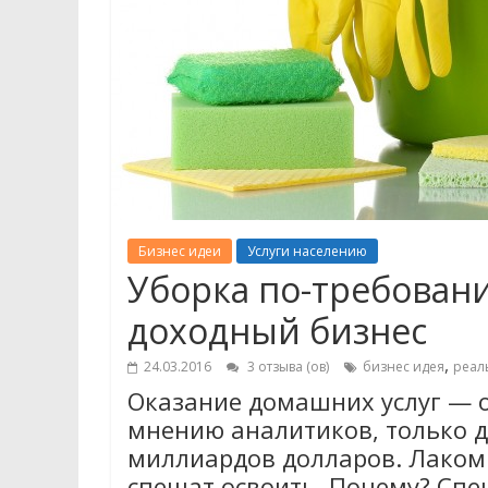
Бизнес идеи
Услуги населению
Уборка по-требован
доходный бизнес
,
24.03.2016
3 отзыва (ов)
бизнес идея
реал
Оказание домашних услуг — 
мнению аналитиков, только д
миллиардов долларов. Лаком
спешат освоить. Почему? Сп