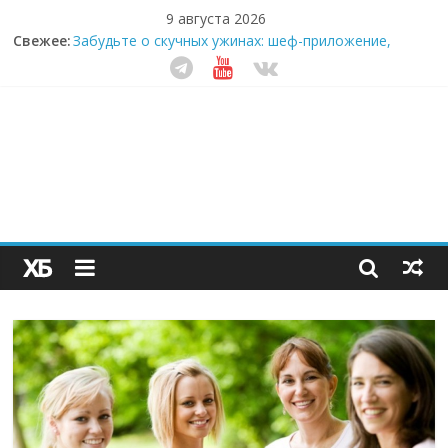
9 августа 2026
Свежее:
Забудьте о скучных ужинах: шеф-приложение,
которое видит вашу еду насквозь
Небо зовёт: как бизнес на полётах дронов и
обучении детей становится главным трендом
десятилетия
Кофейная революция в морозилке: замороженные
сливки меняют утренний ритуал
Как простая наклейка заставляет миллионы людей
не забывать о самом важном креме этим летом
Секрет супергидратации: почему кокосовая вода с
пребиотиками становится главным трендом
здорового питания