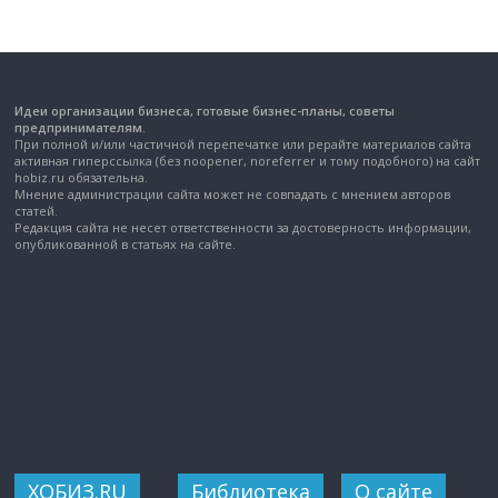
Идеи организации бизнеса, готовые бизнес-планы, советы
предпринимателям.
При полной и/или частичной перепечатке или рерайте материалов сайта
активная гиперссылка (без noopener, noreferrer и тому подобного) на сайт
hobiz.ru обязательна.
Мнение администрации сайта может не совпадать с мнением авторов
статей.
Редакция сайта не несет ответственности за достоверность информации,
опубликованной в статьях на сайте.
ХОБИЗ.RU
Библиотека
О сайте