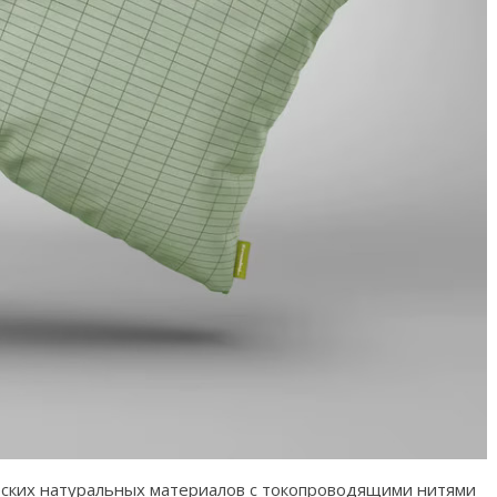
еских натуральных материалов с токопроводящими нитями