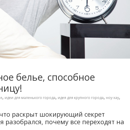
ое белье, способное
ницу!
,
,
,
,
ье
идеи для маленького города
идея для крупного города
ноу-хау
 что раскрыт шокирующий секрет
ня разобрался, почему все переходят на