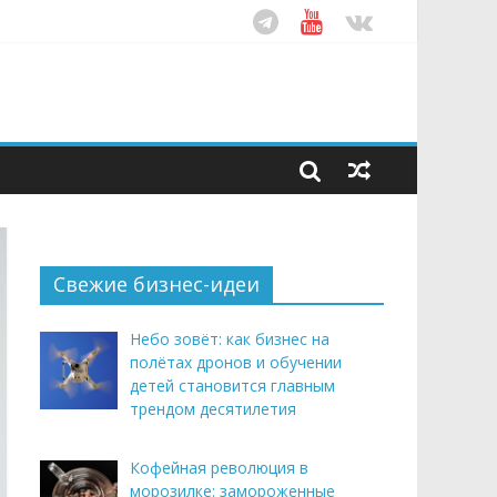
ом десятилетия
этим летом
рендом здорового питания
Свежие бизнес-идеи
Небо зовёт: как бизнес на
полётах дронов и обучении
детей становится главным
трендом десятилетия
Кофейная революция в
морозилке: замороженные