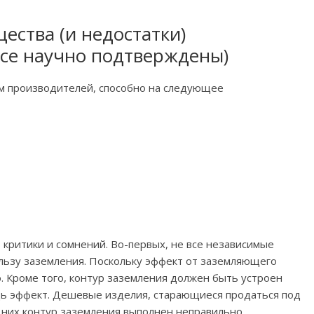
ства (и недостатки)
все научно подтверждены)
м производителей, способно на следующее
 критики и сомнений. Во-первых, не все независимые
ьзу заземления. Поскольку эффект от заземляющего
о. Кроме того, контур заземления должен быть устроен
удь эффект. Дешевые изделия, старающиеся продаться под
 в них контур заземления выполнен неправильно.