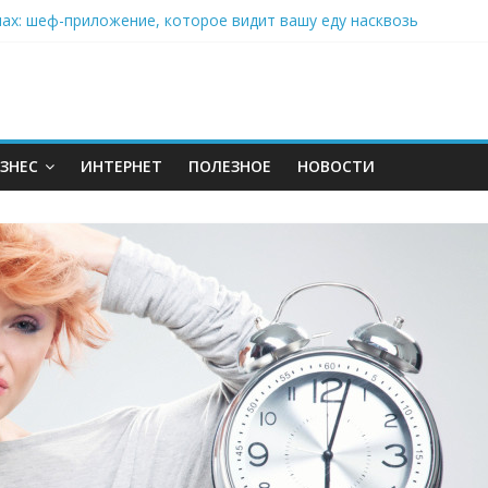
нах: шеф-приложение, которое видит вашу еду насквозь
 на полётах дронов и обучении детей становится главным тренд
орозилке: замороженные сливки меняют утренний ритуал
аставляет миллионы людей не забывать о самом важном креме 
: почему кокосовая вода с пребиотиками становится главным т
ЗНЕС
ИНТЕРНЕТ
ПОЛЕЗНОЕ
НОВОСТИ