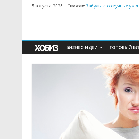
5 августа 2026
Свежее:
Забудьте о скучных ужи
Небо зовёт: как бизнес
Кофейная революция в м
Как простая наклейка з
Секрет супергидратации
БИЗНЕС-ИДЕИ
ГОТОВЫЙ БИ