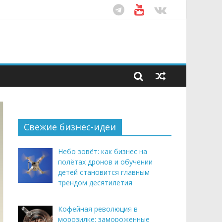
ом десятилетия
этим летом
рендом здорового питания
Свежие бизнес-идеи
Небо зовёт: как бизнес на
полётах дронов и обучении
детей становится главным
трендом десятилетия
Кофейная революция в
морозилке: замороженные