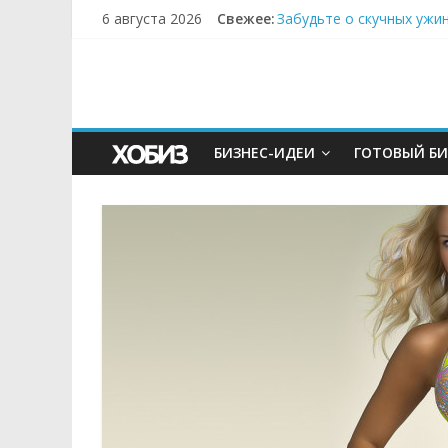
6 августа 2026
Свежее:
Забудьте о скучных ужи
Небо зовёт: как бизнес
Кофейная революция в м
Как простая наклейка з
Секрет супергидратации
БИЗНЕС-ИДЕИ
ГОТОВЫЙ БИ