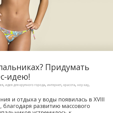
упальниках? Придумать
с-идею!
,
,
,
,
,
ея
идея для крупного города
интернет
красота
ноу-хау
ия и отдыха у воды появилась в XVIII
ах, благодаря развитию массового
упальников устремилось к