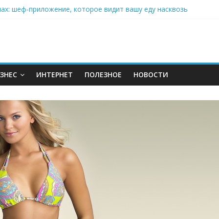
нах: шеф-приложение, которое видит вашу еду насквозь
 на полётах дронов и обучении детей становится главным тренд
орозилке: замороженные сливки меняют утренний ритуал
аставляет миллионы людей не забывать о самом важном креме 
: почему кокосовая вода с пребиотиками становится главным т
ЗНЕС
ИНТЕРНЕТ
ПОЛЕЗНОЕ
НОВОСТИ