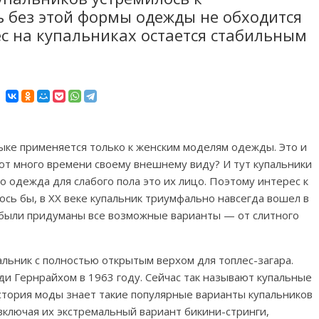
 без этой формы одежды не обходится
ес на купальниках остается стабильным
зыке применяется только к женским моделям одежды. Это и
ют много времени своему внешнему виду? И тут купальники
о одежда для слабого пола это их лицо. Поэтому интерес к
лось бы, в XX веке купальник триумфально навсегда вошел в
е были придуманы все возможные варианты — от слитного
альник с полностью открытым верхом для топлес-загара.
и Гернрайхом в 1963 году. Сейчас так называют купальные
стория моды знает такие популярные варианты купальников
, включая их экстремальный вариант бикини-стринги,