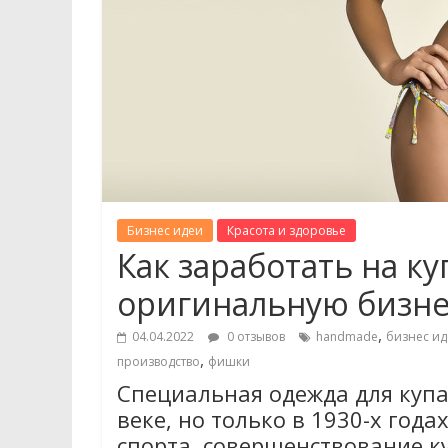
Бизнес идеи
Красота и здоровье
Как заработать на к
оригинальную бизне
,
04.04.2022
0 отзывов
handmade
бизнес ид
,
производство
фишки
Специальная одежда для купан
веке, но только в 1930-х год
спорта, совершенствование к