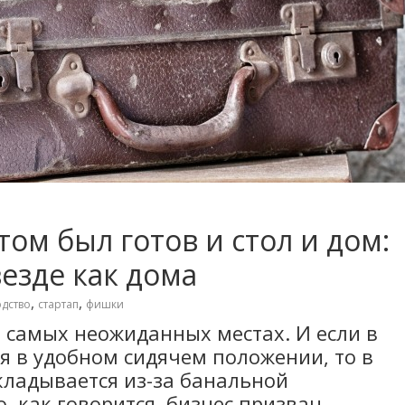
том был готов и стол и дом:
езде как дома
,
,
дство
стартап
фишки
в самых неожиданных местах. И если в
я в удобном сидячем положении, то в
кладывается из-за банальной
, как говорится, бизнес призван