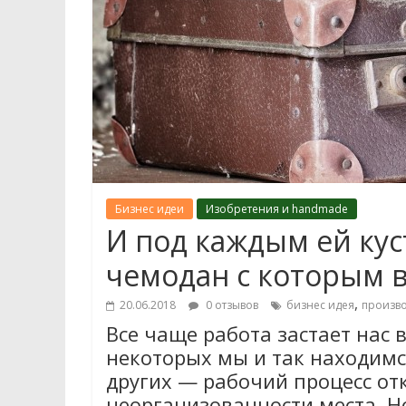
Бизнес идеи
Изобретения и handmade
И под каждым ей кус
чемодан с которым в
,
20.06.2018
0 отзывов
бизнес идея
произво
Все чаще работа застает нас 
некоторых мы и так находимс
других — рабочий процесс от
неорганизованности места. Но