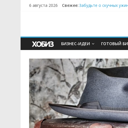
6 августа 2026
Свежее:
Забудьте о скучных ужи
Небо зовёт: как бизнес
Кофейная революция в м
Как простая наклейка з
Секрет супергидратации
БИЗНЕС-ИДЕИ
ГОТОВЫЙ БИ