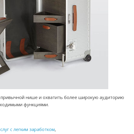
в привычной нише и охватить более широкую аудиторию
бходимыми функциями.
луг с легким заработком
,