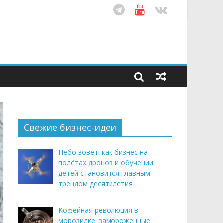
ом десятилетия
этим летом
рендом здорового питания
Свежие бизнес-идеи
Небо зовёт: как бизнес на
полётах дронов и обучении
детей становится главным
трендом десятилетия
Кофейная революция в
морозилке: замороженные