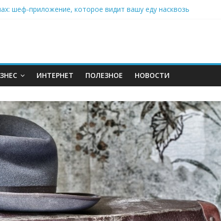
нах: шеф-приложение, которое видит вашу еду насквозь
 на полётах дронов и обучении детей становится главным тренд
орозилке: замороженные сливки меняют утренний ритуал
аставляет миллионы людей не забывать о самом важном креме 
: почему кокосовая вода с пребиотиками становится главным т
ЗНЕС
ИНТЕРНЕТ
ПОЛЕЗНОЕ
НОВОСТИ