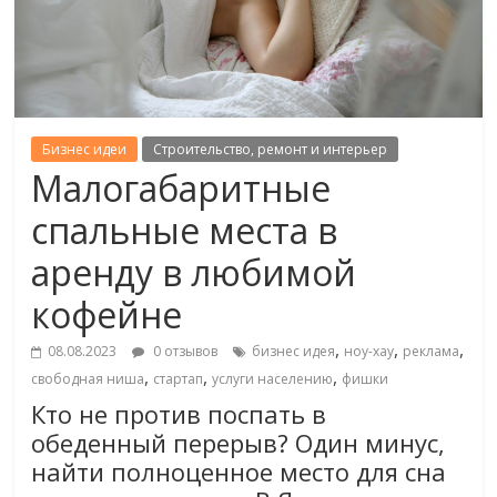
Бизнес идеи
Строительство, ремонт и интерьер
Малогабаритные
спальные места в
аренду в любимой
кофейне
,
,
,
08.08.2023
0 отзывов
бизнес идея
ноу-хау
реклама
,
,
,
свободная ниша
стартап
услуги населению
фишки
Кто не против поспать в
обеденный перерыв? Один минус,
найти полноценное место для сна