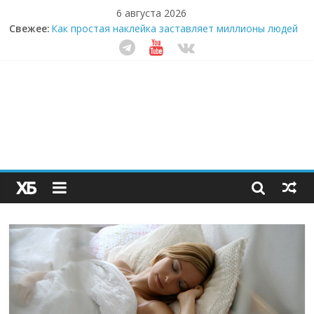
6 августа 2026
Кофейная революция в морозилке: замороженные
Свежее:
сливки меняют утренний ритуал
Как простая наклейка заставляет миллионы людей
не забывать о самом важном креме этим летом
Секрет супергидратации: почему кокосовая вода с
пребиотиками становится главным трендом
здорового питания
Забудьте о скучных ужинах: шеф-приложение,
которое видит вашу еду насквозь
Небо зовёт: как бизнес на полётах дронов и
обучении детей становится главным трендом
десятилетия