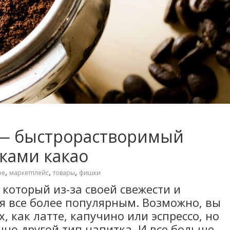
а — быстрорастворимый
ками какао
,
,
,
фе
маркетплейс
товары
фишки
 который из-за своей свежести и
я все более популярным. Возможно, вы
, как латте, капучино или эспрессо, но
нно другой тип напитка. И все больше