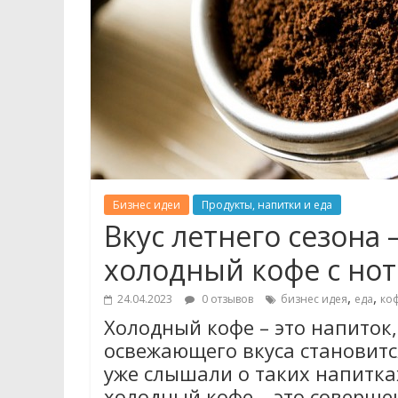
Бизнес идеи
Продукты, напитки и еда
Вкус летнего сезон
холодный кофе с нот
,
,
24.04.2023
0 отзывов
бизнес идея
еда
ко
Холодный кофе – это напиток,
освежающего вкуса становитс
уже слышали о таких напитках
холодный кофе – это соверше