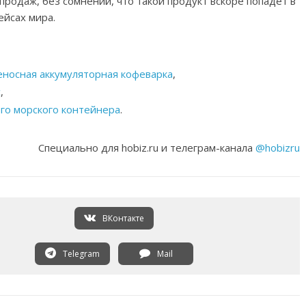
родаж, без сомнений, что такой продукт вскоре попадет в
ейсах мира.
еносная аккумуляторная кофеварка
,
с
,
го морского контейнера
.
Специально для hobiz.ru и телеграм-канала
@hobizru
ВКонтакте
Telegram
Mail