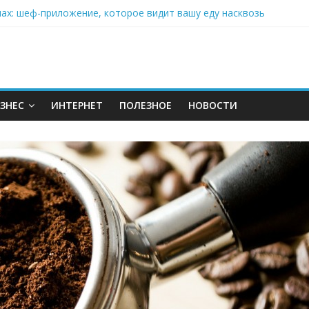
нах: шеф-приложение, которое видит вашу еду насквозь
 на полётах дронов и обучении детей становится главным тренд
орозилке: замороженные сливки меняют утренний ритуал
аставляет миллионы людей не забывать о самом важном креме 
: почему кокосовая вода с пребиотиками становится главным т
ЗНЕС
ИНТЕРНЕТ
ПОЛЕЗНОЕ
НОВОСТИ