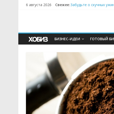
6 августа 2026
Свежее:
Забудьте о скучных ужи
Небо зовёт: как бизнес
Кофейная революция в м
Как простая наклейка з
Секрет супергидратации
БИЗНЕС-ИДЕИ
ГОТОВЫЙ БИ