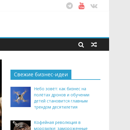
ом десятилетия
этим летом
рендом здорового питания
Свежие бизнес-идеи
Небо зовёт: как бизнес на
полётах дронов и обучении
детей становится главным
трендом десятилетия
Кофейная революция в
морозилке: замороженные