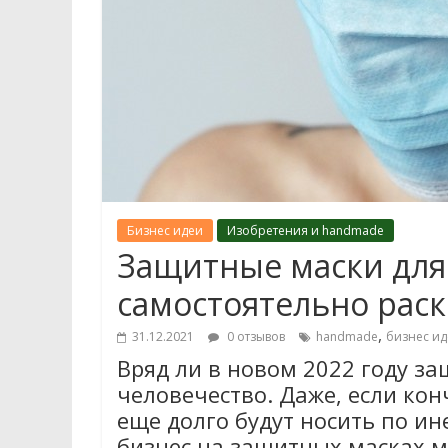
Бизнес идеи
Изобретения и handmade
Защитные маски для
самостоятельно рас
,
31.12.2021
0 отзывов
handmade
бизнес ид
Вряд ли в новом 2022 году з
человечество. Даже, если ко
еще долго будут носить по ин
бизнес на защитных масках 