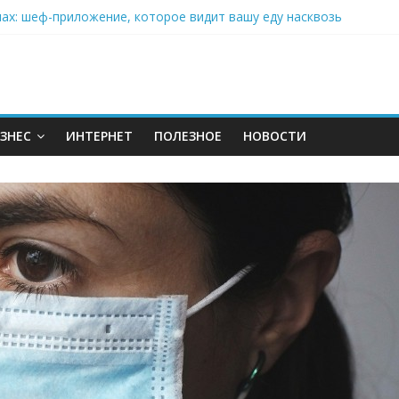
нах: шеф-приложение, которое видит вашу еду насквозь
 на полётах дронов и обучении детей становится главным тренд
орозилке: замороженные сливки меняют утренний ритуал
аставляет миллионы людей не забывать о самом важном креме 
: почему кокосовая вода с пребиотиками становится главным т
ЗНЕС
ИНТЕРНЕТ
ПОЛЕЗНОЕ
НОВОСТИ