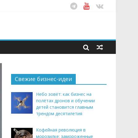
ом десятилетия
этим летом
рендом здорового питания
Свежие бизнес-идеи
Небо зовёт: как бизнес на
полётах дронов и обучении
детей становится главным
трендом десятилетия
Кофейная революция в
морозилке: замороженные