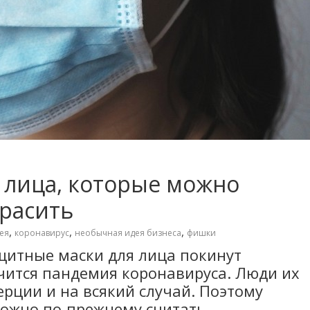
 лица, которые можно
красить
,
,
,
ея
коронавирус
необычная идея бизнеса
фишки
ащитные маски для лица покинут
нчится пандемия коронавируса. Люди их
ерции и на всякий случай. Поэтому
можно по-прежнему считать