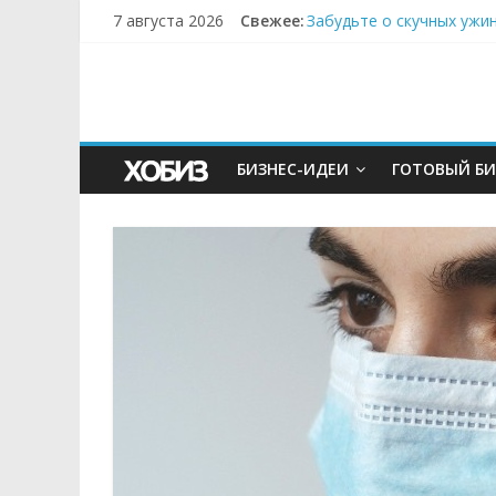
7 августа 2026
Свежее:
Забудьте о скучных ужи
Небо зовёт: как бизнес
Кофейная революция в м
Как простая наклейка з
Секрет супергидратации
БИЗНЕС-ИДЕИ
ГОТОВЫЙ БИ