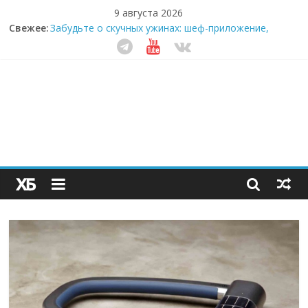
9 августа 2026
Свежее:
Забудьте о скучных ужинах: шеф-приложение,
которое видит вашу еду насквозь
Небо зовёт: как бизнес на полётах дронов и
обучении детей становится главным трендом
десятилетия
Кофейная революция в морозилке: замороженные
сливки меняют утренний ритуал
Как простая наклейка заставляет миллионы людей
не забывать о самом важном креме этим летом
Секрет супергидратации: почему кокосовая вода с
пребиотиками становится главным трендом
здорового питания