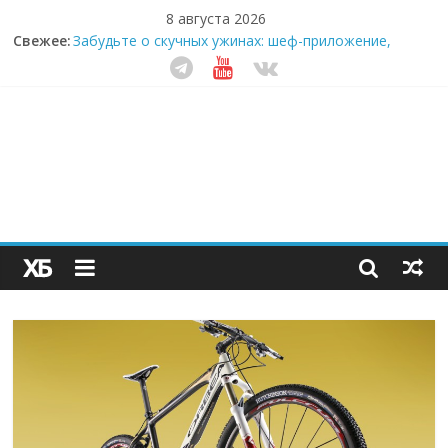
8 августа 2026
Свежее:
Забудьте о скучных ужинах: шеф-приложение,
которое видит вашу еду насквозь
Небо зовёт: как бизнес на полётах дронов и
обучении детей становится главным трендом
десятилетия
Кофейная революция в морозилке: замороженные
сливки меняют утренний ритуал
Как простая наклейка заставляет миллионы людей
не забывать о самом важном креме этим летом
Секрет супергидратации: почему кокосовая вода с
пребиотиками становится главным трендом
здорового питания