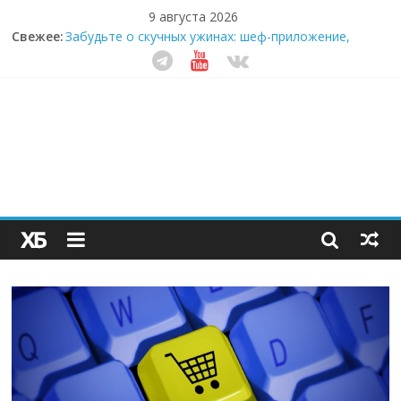
9 августа 2026
Секрет супергидратации: почему кокосовая вода с
Свежее:
пребиотиками становится главным трендом
здорового питания
Забудьте о скучных ужинах: шеф-приложение,
которое видит вашу еду насквозь
Небо зовёт: как бизнес на полётах дронов и
обучении детей становится главным трендом
десятилетия
Кофейная революция в морозилке: замороженные
сливки меняют утренний ритуал
Как простая наклейка заставляет миллионы людей
не забывать о самом важном креме этим летом