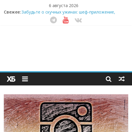
6 августа 2026
Секрет супергидратации: почему кокосовая вода с
Свежее:
пребиотиками становится главным трендом
здорового питания
Забудьте о скучных ужинах: шеф-приложение,
которое видит вашу еду насквозь
Небо зовёт: как бизнес на полётах дронов и
обучении детей становится главным трендом
десятилетия
Кофейная революция в морозилке: замороженные
сливки меняют утренний ритуал
Как простая наклейка заставляет миллионы людей
не забывать о самом важном креме этим летом