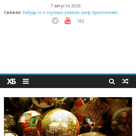
7 августа 2026
Свежее:
Забудьте о скучных ужинах: шеф-приложение,
которое видит вашу еду насквозь
Небо зовёт: как бизнес на полётах дронов и
обучении детей становится главным трендом
десятилетия
Кофейная революция в морозилке: замороженные
сливки меняют утренний ритуал
Как простая наклейка заставляет миллионы людей
не забывать о самом важном креме этим летом
Секрет супергидратации: почему кокосовая вода с
пребиотиками становится главным трендом
здорового питания