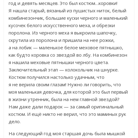
год и девять месяцев. Это был костюм…коровки!
Я нашла старый, вязаный из пушистых ниток, белый
комбинезончик, большие куски черного и маленький
кусочек белого искусственного меха, и обрезки
поролона. Из черного меха я выкроила шапочку,
скрутила из поролона и пришила на нее рожки,
а на лобик — маленькое белое меховое пятнышко,
как будто коровка со звездой во лбу. На комбинезон
я нашила меховые пятнышки черного цвета.
Заключительный этап — колокольчик на шнурке.
Костюм получился настолько удачным, что
я не верила своим глазам! Нужно ли говорить, что
моя маленькая девочка, для которой это был первый
в жизни утренник, была на нем главной звездой?
Нам даже дали подарок — за самый оригинальный
костюм. И ещё никто не верил, что это маминых рук
дело.
На следующий год моя старшая дочь была мышкой