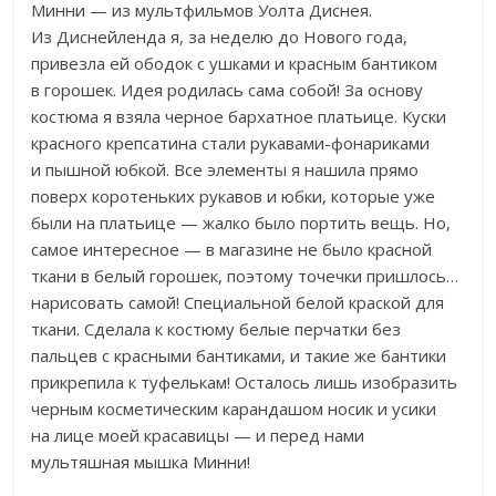
Минни — из мультфильмов Уолта Диснея.
Из Диснейленда я, за неделю до Нового года,
привезла ей ободок с ушками и красным бантиком
в горошек. Идея родилась сама собой! За основу
костюма я взяла черное бархатное платьице. Куски
красного крепсатина стали рукавами-фонариками
и пышной юбкой. Все элементы я нашила прямо
поверх коротеньких рукавов и юбки, которые уже
были на платьице — жалко было портить вещь. Но,
самое интересное — в магазине не было красной
ткани в белый горошек, поэтому точечки пришлось…
нарисовать самой! Специальной белой краской для
ткани. Сделала к костюму белые перчатки без
пальцев с красными бантиками, и такие же бантики
прикрепила к туфелькам! Осталось лишь изобразить
черным косметическим карандашом носик и усики
на лице моей красавицы — и перед нами
мультяшная мышка Минни!