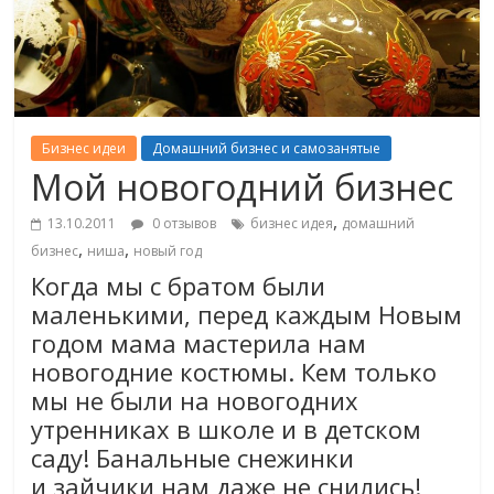
Бизнес идеи
Домашний бизнес и самозанятые
Мой новогодний бизнес
,
13.10.2011
0 отзывов
бизнес идея
домашний
,
,
бизнес
ниша
новый год
Когда мы с братом были
маленькими, перед каждым Новым
годом мама мастерила нам
новогодние костюмы. Кем только
мы не были на новогодних
утренниках в школе и в детском
саду! Банальные снежинки
и зайчики нам даже не снились!