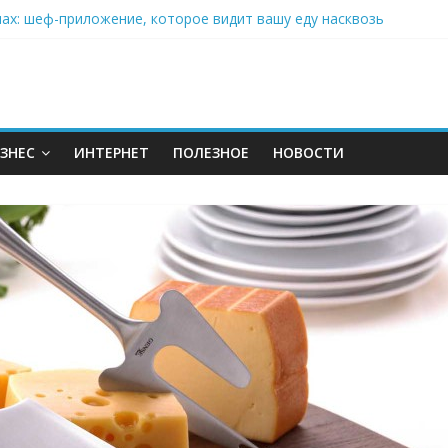
нах: шеф-приложение, которое видит вашу еду насквозь
 на полётах дронов и обучении детей становится главным тренд
орозилке: замороженные сливки меняют утренний ритуал
аставляет миллионы людей не забывать о самом важном креме 
: почему кокосовая вода с пребиотиками становится главным т
ЗНЕС
ИНТЕРНЕТ
ПОЛЕЗНОЕ
НОВОСТИ