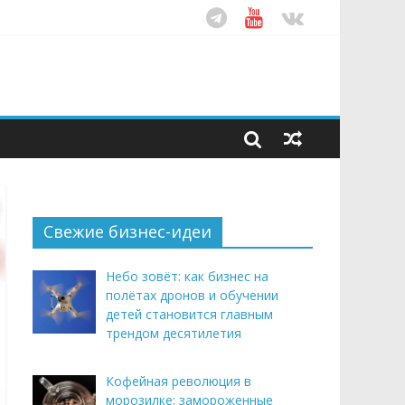
ом десятилетия
этим летом
рендом здорового питания
Свежие бизнес-идеи
Небо зовёт: как бизнес на
полётах дронов и обучении
детей становится главным
трендом десятилетия
Кофейная революция в
морозилке: замороженные