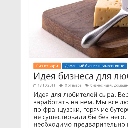
Бизнес идеи
Домашний бизнес и самозанятые
Идея бизнеса для л
,
13.10.2011
0 отзывов
бизнес идея
домашн
Идея для любителей сыра. Вер
заработать на нем. Мы все л
по-французски, горячие буте
не существовали бы без него. 
необходимо предварительно н