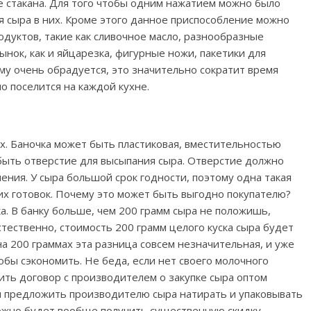
е стакана. Для того чтобы одним нажатием можно было
я сыра в них. Кроме этого данное приспособление можно
одуктов, такие как сливочное масло, разнообразные
ынок, как и яйцарезка, фигурные ножи, пакетики для
ому очень обрадуется, это значительно сократит время
о поселится на каждой кухне.
ах. Баночка может быть пластиковая, вместительностью
быть отверстие для высыпания сыра. Отверстие должно
ения. У сыра большой срок годности, поэтому одна такая
их готовок. Почему это может быть выгодно покупателю?
а. В банку больше, чем 200 грамм сыра не положишь,
стественно, стоимость 200 грамм целого куска сыра будет
на 200 граммах эта разница совсем незначительная, и уже
обы сэкономить. Не беда, если нет своего молочного
ить договор с производителем о закупке сыра оптом
ли предложить производителю сыра натирать и упаковывать
можно будет вообще получить существенную скидку,