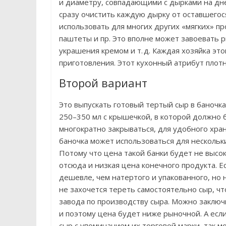
и диаметру, совпадающими с дырками на дн
сразу очистить каждую дырку от оставшегос
использовать для многих других «мягких» пр
паштеты и пр. Это вполне может завоевать р
украшения кремом и т. д. Каждая хозяйка эт
приготовления. Этот кухонный атрибут плотн
Второй вариант
Это выпускать готовый тертый сыр в баночк
250–350 мл с крышечкой, в которой должно 
многократно закрываться, для удобного хран
баночка может использоваться для нескольк
Потому что цена такой банки будет не высок
отсюда и низкая цена конечного продукта. Е
дешевле, чем натертого и упакованного, но 
не захочется тереть самостоятельно сыр, чт
завода по производству сыра. Можно заключ
и поэтому цена будет ниже рыночной. А ес
сыр с упоминанием их торговой марки, так 