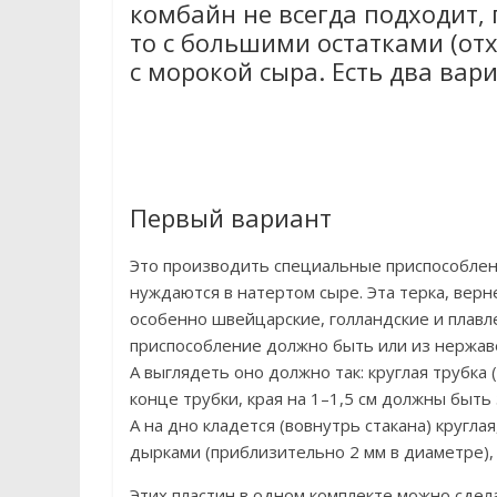
комбайн не всегда подходит, п
то с большими остатками (от
с морокой сыра. Есть два вари
Первый вариант
Это производить специальные приспособлен
нуждаются в натертом сыре. Эта терка, верне
особенно швейцарские, голландские и плавле
приспособление должно быть или из нержаве
А выглядеть оно должно так: круглая трубка 
конце трубки, края на 1–1,5 см должны быть 
А на дно кладется (вовнутрь стакана) кругл
дырками (приблизительно 2 мм в диаметре),
Этих пластин в одном комплекте можно сдел