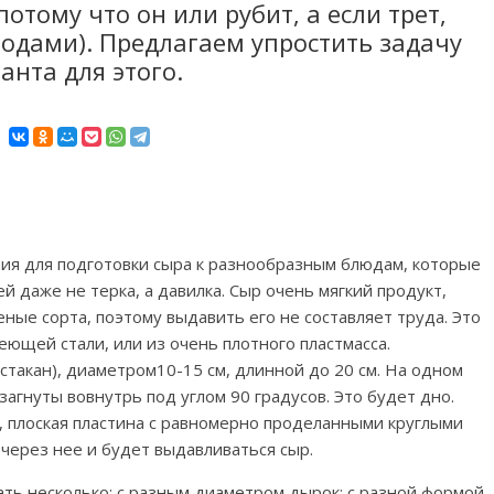
отому что он или рубит, а если трет,
ходами). Предлагаем упростить задачу
анта для этого.
ия для подготовки сыра к разнообразным блюдам, которые
й даже не терка, а давилка. Сыр очень мягкий продукт,
ные сорта, поэтому выдавить его не составляет труда. Это
ющей стали, или из очень плотного пластмасса.
(стакан), диаметром10-15 см, длинной до 20 см. На одном
загнуты вовнутрь под углом 90 градусов. Это будет дно.
ая, плоская пластина с равномерно проделанными круглыми
 через нее и будет выдавливаться сыр.
ать несколько: с разным диаметром дырок; с разной формой