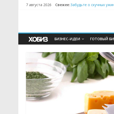
7 августа 2026
Свежее:
Забудьте о скучных ужи
Небо зовёт: как бизнес
Кофейная революция в м
Как простая наклейка з
Секрет супергидратации
БИЗНЕС-ИДЕИ
ГОТОВЫЙ БИ