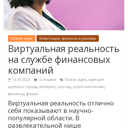
Бизнес идеи
Инвестиции, финансы и реклама
Виртуальная реальность
на службе финансовых
компаний
,
13.07.2023
0 отзывов
бизнес идея
идея для
,
,
,
,
крупного города
интернет
ноу-хау
услуги населению
,
финансы
фишки
Виртуальная реальность отлично
себя показывают в научно-
популярной области. В
развлекательной нише