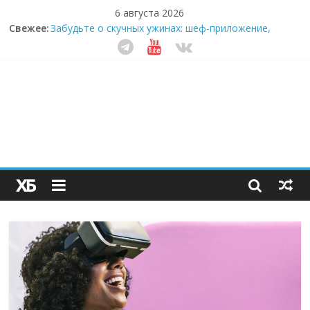
6 августа 2026
Свежее:
Забудьте о скучных ужинах: шеф-приложение,
которое видит вашу еду насквозь
Небо зовёт: как бизнес на полётах дронов и
обучении детей становится главным трендом
десятилетия
Кофейная революция в морозилке: замороженные
сливки меняют утренний ритуал
Как простая наклейка заставляет миллионы людей
не забывать о самом важном креме этим летом
Секрет супергидратации: почему кокосовая вода с
пребиотиками становится главным трендом
здорового питания