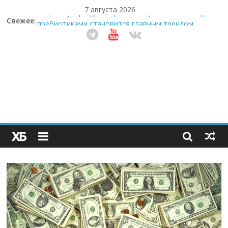
7 августа 2026
Свежее:
Секрет супергидратации: почему кокосовая вода с
пребиотиками становится главным трендом
здорового питания
Забудьте о скучных ужинах: шеф-приложение,
которое видит вашу еду насквозь
Небо зовёт: как бизнес на полётах дронов и
обучении детей становится главным трендом
десятилетия
Кофейная революция в морозилке: замороженные
сливки меняют утренний ритуал
Как простая наклейка заставляет миллионы людей
не забывать о самом важном креме этим летом