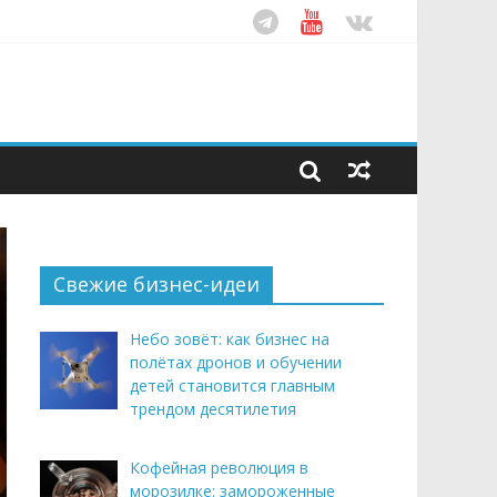
ом десятилетия
этим летом
рендом здорового питания
Свежие бизнес-идеи
Небо зовёт: как бизнес на
полётах дронов и обучении
детей становится главным
трендом десятилетия
Кофейная революция в
морозилке: замороженные