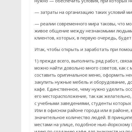
нужно — обеспечить условия, при которых н
— затраты на организацию таких условий м
— реалии современного мира таковы, что м
живое общение между незнакомыми людьми, 
клиентов, которых, в первую очередь, буде
Итак, чтобы открыть и заработать при помо
1) прежде всего, выполнить ряд работ, связ
можно найти довольно много советов, как 
составить оригинальное меню, оформить н
закупить нужные мебель и оборудование, до
кафе. Единственное, чему нужно уделить о
его месторасположение, так как желательно
с учебными заведениями, студенты которых
Или в офисном районе города или в районе, 
значительное количество людей. В принцип
местами на улице, подобное нью-йоркскому
идею по созданию кафе для знакомств на пра