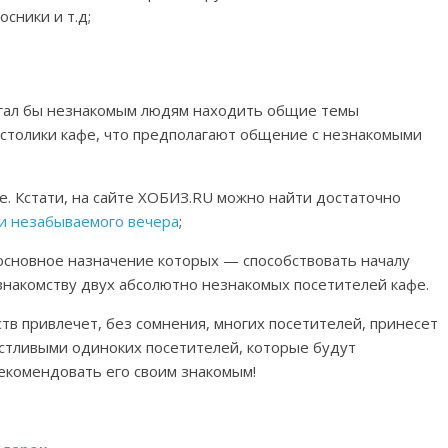
сники и т.д;
огал бы незнакомым людям находить общие темы
а столики кафе, что предполагают общение с незнакомыми
е. Кстати, на сайте ХОБИЗ.RU можно найти достаточно
 и незабываемого вечера
;
 основное назначение которых — способствовать началу
знакомству двух абсолютно незнакомых посетителей кафе.
тв привлечет, без сомнения, многих посетителей, принесет
стливыми одиноких посетителей, которые будут
екомендовать его своим знакомым!