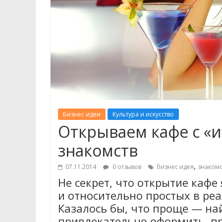
Бизнес идеи
Культура и искусство
Открываем кафе с «
знакомств
,
07.11.2014
0 отзывов
бизнес идея
знакомс
Не секрет, что открытие кафе
и относительно простых в реа
Казалось бы, что проще — на
привлекательно оформить, п