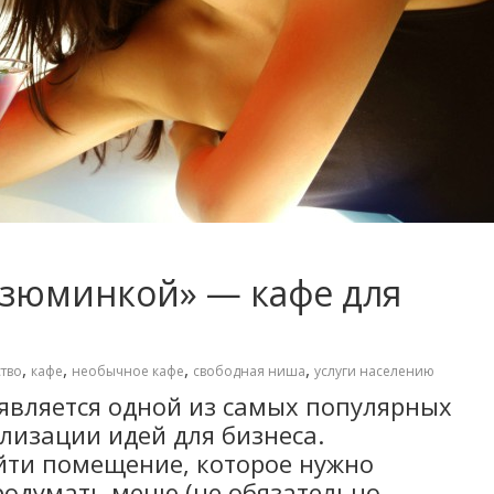
изюминкой» — кафе для
,
,
,
,
тво
кафе
необычное кафе
свободная ниша
услуги населению
 является одной из самых популярных
лизации идей для бизнеса.
йти помещение, которое нужно
родумать меню (не обязательно