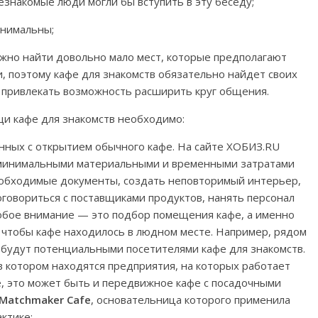
езнакомые люди могли бы вступить в эту беседу;
инимальны;
ожно найти довольно мало мест, которые предполагают
поэтому кафе для знакомств обязательно найдет своих
т привлекать возможность расширить круг общения.
щи кафе для знакомств необходимо:
анных с открытием обычного кафе. На сайте ХОБИЗ.RU
с минимальными материальными и временными затратами
еобходимые документы, создать неповторимый интерьер,
говориться с поставщиками продуктов, нанять персонал
собое внимание — это подбор помещения кафе, а именно
, чтобы кафе находилось в людном месте. Например, рядом
 будут потенциальными посетителями кафе для знакомств.
в котором находятся предприятия, на которых работает
е, это может быть и передвижное кафе с посадочными
Matchmaker Cafe
, основательница которого применила
ктике;