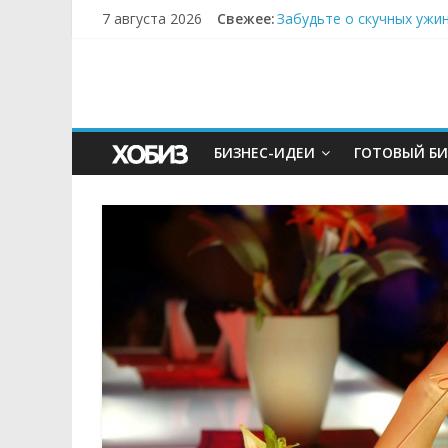
7 августа 2026
Свежее:
Забудьте о скучных ужи
Небо зовёт: как бизнес
Кофейная революция в м
Как простая наклейка з
Секрет супергидратации
БИЗНЕС-ИДЕИ
ГОТОВЫЙ БИ