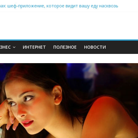
нах: шеф-приложение, которое видит вашу еду насквозь
 на полётах дронов и обучении детей становится главным тренд
орозилке: замороженные сливки меняют утренний ритуал
аставляет миллионы людей не забывать о самом важном креме 
: почему кокосовая вода с пребиотиками становится главным т
ЗНЕС
ИНТЕРНЕТ
ПОЛЕЗНОЕ
НОВОСТИ