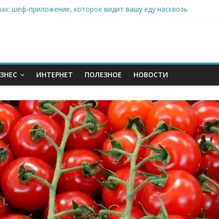
нах: шеф-приложение, которое видит вашу еду насквозь
 на полётах дронов и обучении детей становится главным тренд
орозилке: замороженные сливки меняют утренний ритуал
аставляет миллионы людей не забывать о самом важном креме 
: почему кокосовая вода с пребиотиками становится главным т
ЗНЕС
ИНТЕРНЕТ
ПОЛЕЗНОЕ
НОВОСТИ