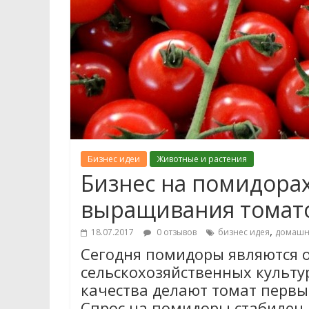
Бизнес идеи
Животные и растения
Бизнес на помидорах
выращивания томат
,
18.07.2017
0 отзывов
бизнес идея
домашн
Сегодня помидоры являются 
сельскохозяйственных культу
качества делают томат первы
Спрос на помидоры стабилен