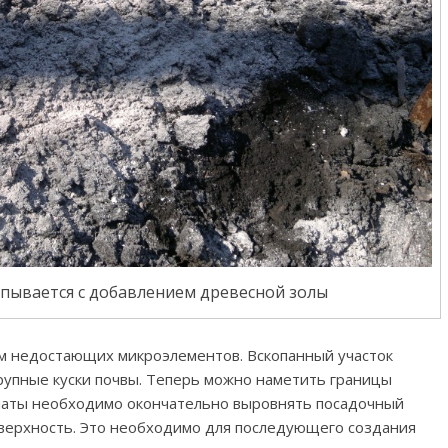
пывается с добавлением древесной золы
м недостающих микроэлементов. Вскопанный участок
крупные куски почвы. Теперь можно наметить границы
паты необходимо окончательно выровнять посадочный
оверхность. Это необходимо для последующего создания