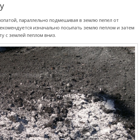
у
лопатой, параллельно подмешивая в землю пепел от
екомендуется изначально посыпать землю пеплом и затем
у с землей пеплом вниз.