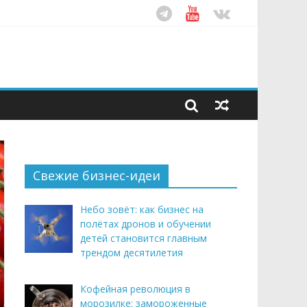
ом десятилетия
этим летом
рендом здорового питания
Свежие бизнес-идеи
Небо зовёт: как бизнес на
полётах дронов и обучении
детей становится главным
трендом десятилетия
Кофейная революция в
морозилке: замороженные