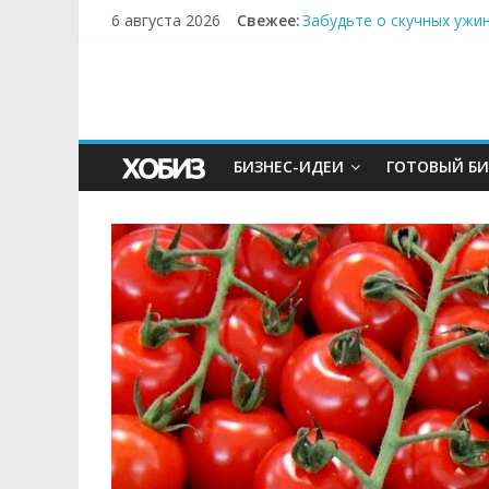
6 августа 2026
Свежее:
Забудьте о скучных ужи
Небо зовёт: как бизнес
Кофейная революция в м
Как простая наклейка з
Секрет супергидратации
БИЗНЕС-ИДЕИ
ГОТОВЫЙ БИ