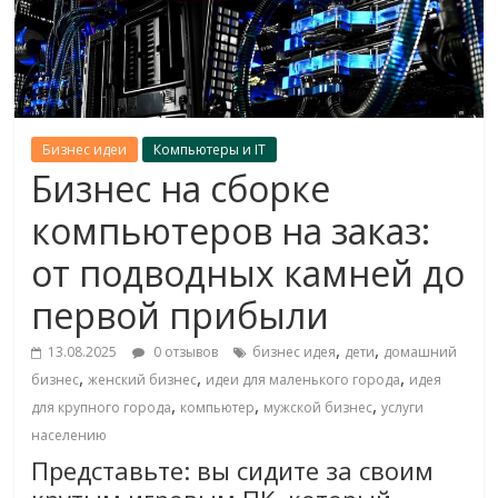
Бизнес идеи
Компьютеры и IT
Бизнес на сборке
компьютеров на заказ:
от подводных камней до
первой прибыли
,
,
13.08.2025
0 отзывов
бизнес идея
дети
домашний
,
,
,
бизнес
женский бизнес
идеи для маленького города
идея
,
,
,
для крупного города
компьютер
мужской бизнес
услуги
населению
Представьте: вы сидите за своим