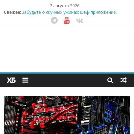
7 августа 2026
Секрет супергидратации: почему кокосовая вода с
Свежее:
пребиотиками становится главным трендом
здорового питания
Забудьте о скучных ужинах: шеф-приложение,
которое видит вашу еду насквозь
Небо зовёт: как бизнес на полётах дронов и
обучении детей становится главным трендом
десятилетия
Кофейная революция в морозилке: замороженные
сливки меняют утренний ритуал
Как простая наклейка заставляет миллионы людей
не забывать о самом важном креме этим летом