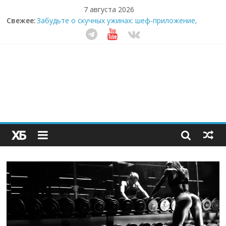
7 августа 2026
Свежее:
Забудьте о скучных ужинах: шеф-приложение,
которое видит вашу еду насквозь
Небо зовёт: как бизнес на полётах дронов и
обучении детей становится главным трендом
десятилетия
Кофейная революция в морозилке: замороженные
сливки меняют утренний ритуал
Как простая наклейка заставляет миллионы людей
не забывать о самом важном креме этим летом
Секрет супергидратации: почему кокосовая вода с
пребиотиками становится главным трендом
здорового питания