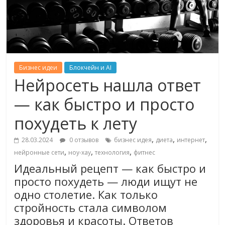
Бизнес идеи
Блокчейн и AI
Нейросеть нашла ответ
— как быстро и просто
похудеть к лету
,
,
,
28.03.2024
0 отзывов
бизнес идея
диета
интернет
,
,
,
нейронные сети
ноу-хау
технология
фитнес
Идеальный рецепт — как быстро и
просто похудеть — люди ищут не
одно столетие. Как только
стройность стала символом
здоровья и красоты. Ответов