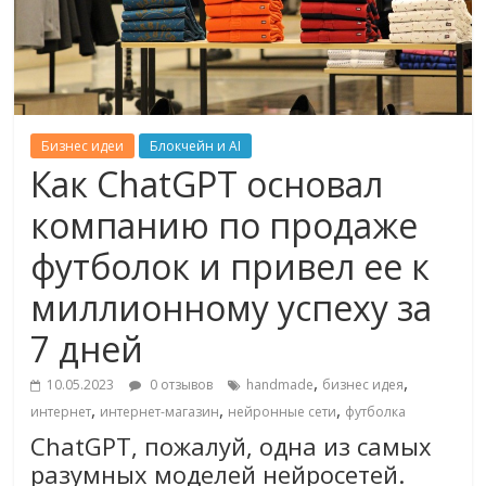
Бизнес идеи
Блокчейн и AI
Как ChatGPT основал
компанию по продаже
футболок и привел ее к
миллионному успеху за
7 дней
,
,
10.05.2023
0 отзывов
handmade
бизнес идея
,
,
,
интернет
интернет-магазин
нейронные сети
футболка
ChatGPT, пожалуй, одна из самых
разумных моделей нейросетей.