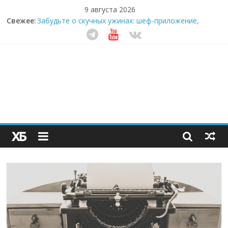
9 августа 2026
Свежее:
Забудьте о скучных ужинах: шеф-приложение,
которое видит вашу еду насквозь
Небо зовёт: как бизнес на полётах дронов и
обучении детей становится главным трендом
десятилетия
Кофейная революция в морозилке: замороженные
сливки меняют утренний ритуал
Как простая наклейка заставляет миллионы людей
не забывать о самом важном креме этим летом
Секрет супергидратации: почему кокосовая вода с
пребиотиками становится главным трендом
здорового питания