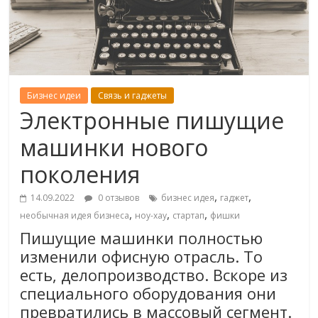
Бизнес идеи
Связь и гаджеты
Электронные пишущие
машинки нового
поколения
,
,
14.09.2022
0 отзывов
бизнес идея
гаджет
,
,
,
необычная идея бизнеса
ноу-хау
стартап
фишки
Пишущие машинки полностью
изменили офисную отрасль. То
есть, делопроизводство. Вскоре из
специального оборудования они
превратились в массовый сегмент.