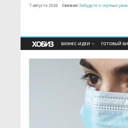
7 августа 2026
Свежее:
Забудьте о скучных ужи
Небо зовёт: как бизнес
Кофейная революция в м
Как простая наклейка з
Секрет супергидратации
БИЗНЕС-ИДЕИ
ГОТОВЫЙ БИ