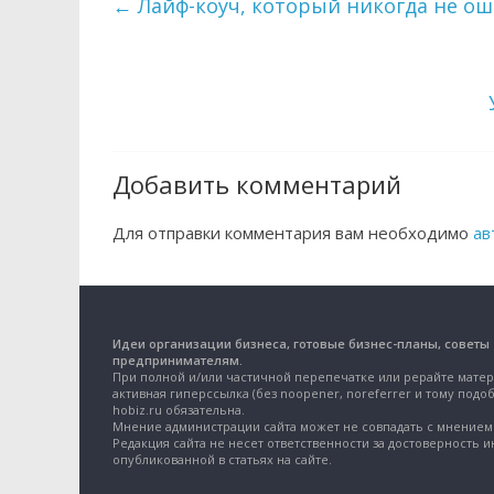
←
Лайф-коуч, который никогда не ош
Добавить комментарий
Для отправки комментария вам необходимо
ав
Идеи организации бизнеса, готовые бизнес-планы, советы
предпринимателям.
При полной и/или частичной перепечатке или рерайте матер
активная гиперссылка (без noopener, noreferrer и тому подоб
hobiz.ru обязательна.
Мнение администрации сайта может не совпадать с мнением 
Редакция сайта не несет ответственности за достоверность 
опубликованной в статьях на сайте.