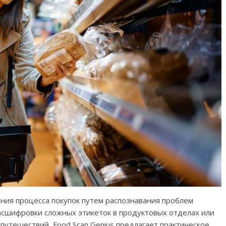
ия процесса покупок путем распознавания проблем
асшифровки сложных этикеток в продуктовых отделах или
путешествий, Food Scan Genius предлагает практическое