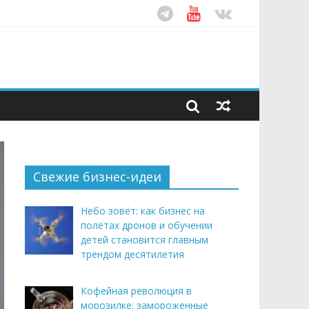
ом десятилетия
этим летом
рендом здорового питания
Свежие бизнес-идеи
Небо зовёт: как бизнес на
полётах дронов и обучении
детей становится главным
трендом десятилетия
Кофейная революция в
морозилке: замороженные