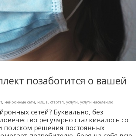
лект позаботится о вашей
,
,
,
,
,
т
нейронные сети
ниша
стартап
услуги
услуги населению
йронных сетей? Буквально, без
ловечество регулярно сталкивалось со
и поиском решения постоянных
омогает потребителю, беря на себя всю