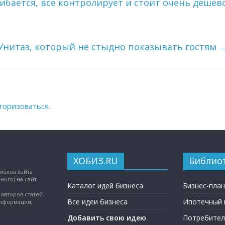
ибается, все контролирует и стоит очень дешев
Унитаз, который не стыдно показывать гостям
торизоваться
.
ХОБИЗ.RU
Библио
иалов сайта
ного) на сайт
Каталог идей бизнеса
Бизнес-пла
авторов статей.
Все идеи бизнеса
Ипотечный 
информации,
Добавить свою идею
Потребител