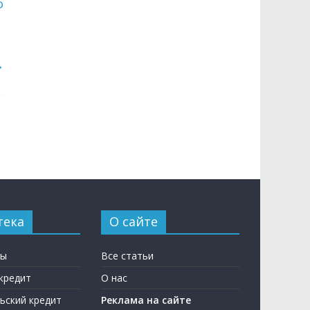
о
→
тека
О сайте
ны
Все статьи
кредит
О нас
ьский кредит
Реклама на сайте