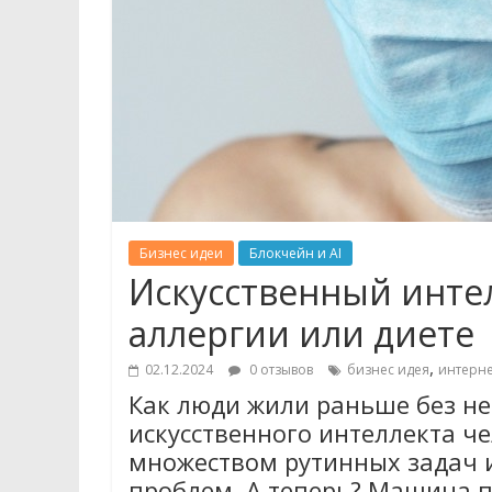
Бизнес идеи
Блокчейн и AI
Искусственный интел
аллергии или диете
,
02.12.2024
0 отзывов
бизнес идея
интерне
Как люди жили раньше без не
искусственного интеллекта че
множеством рутинных задач 
проблем. А теперь? Машина п