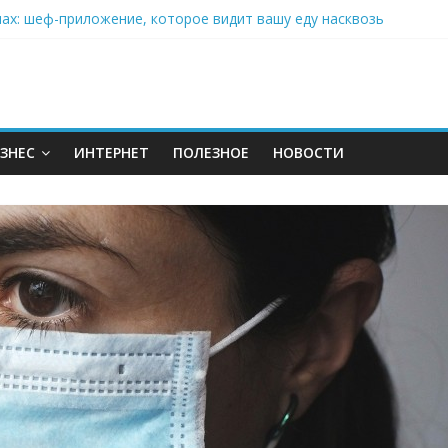
нах: шеф-приложение, которое видит вашу еду насквозь
 на полётах дронов и обучении детей становится главным тренд
орозилке: замороженные сливки меняют утренний ритуал
аставляет миллионы людей не забывать о самом важном креме 
: почему кокосовая вода с пребиотиками становится главным т
ЗНЕС
ИНТЕРНЕТ
ПОЛЕЗНОЕ
НОВОСТИ