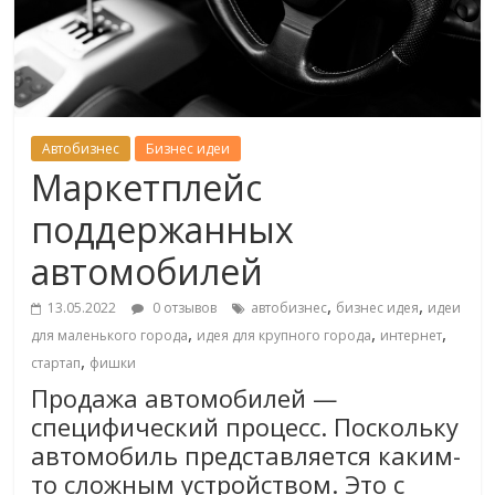
Автобизнес
Бизнес идеи
Маркетплейс
поддержанных
автомобилей
,
,
13.05.2022
0 отзывов
автобизнес
бизнес идея
идеи
,
,
,
для маленького города
идея для крупного города
интернет
,
стартап
фишки
Продажа автомобилей —
специфический процесс. Поскольку
автомобиль представляется каким-
то сложным устройством. Это с