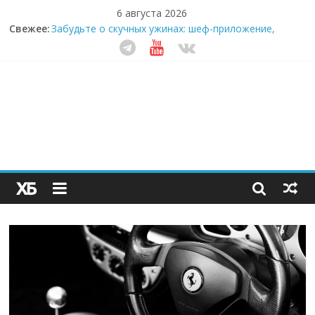
6 августа 2026
Свежее:
Забудьте о скучных ужинах: шеф-приложение,
которое видит вашу еду насквозь
Небо зовёт: как бизнес на полётах дронов и
обучении детей становится главным трендом
десятилетия
Кофейная революция в морозилке: замороженные
сливки меняют утренний ритуал
Как простая наклейка заставляет миллионы людей
не забывать о самом важном креме этим летом
Секрет супергидратации: почему кокосовая вода с
пребиотиками становится главным трендом
здорового питания