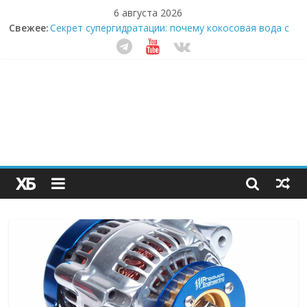
6 августа 2026
Свежее:
Секрет супергидратации: почему кокосовая вода с
пребиотиками становится главным трендом
здорового питания
Забудьте о скучных ужинах: шеф-приложение,
которое видит вашу еду насквозь
Небо зовёт: как бизнес на полётах дронов и
обучении детей становится главным трендом
десятилетия
Кофейная революция в морозилке: замороженные
сливки меняют утренний ритуал
Как простая наклейка заставляет миллионы людей
не забывать о самом важном креме этим летом