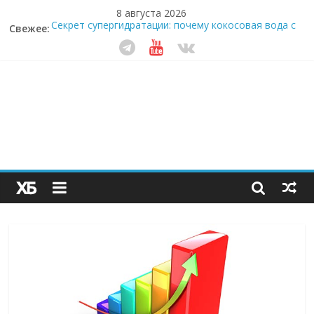
8 августа 2026
Свежее:
Секрет супергидратации: почему кокосовая вода с
пребиотиками становится главным трендом
здорового питания
Забудьте о скучных ужинах: шеф-приложение,
которое видит вашу еду насквозь
Небо зовёт: как бизнес на полётах дронов и
обучении детей становится главным трендом
десятилетия
Кофейная революция в морозилке: замороженные
сливки меняют утренний ритуал
Как простая наклейка заставляет миллионы людей
не забывать о самом важном креме этим летом