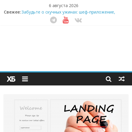
6 августа 2026
Свежее:
Забудьте о скучных ужинах: шеф-приложение,
которое видит вашу еду насквозь
Небо зовёт: как бизнес на полётах дронов и
обучении детей становится главным трендом
десятилетия
Кофейная революция в морозилке: замороженные
сливки меняют утренний ритуал
Как простая наклейка заставляет миллионы людей
не забывать о самом важном креме этим летом
Секрет супергидратации: почему кокосовая вода с
пребиотиками становится главным трендом
здорового питания