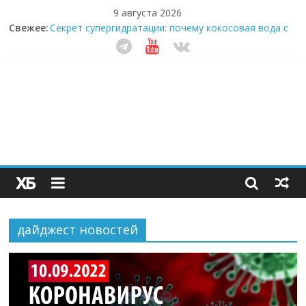
9 августа 2026
Свежее:
Секрет супергидратации: почему кокосовая вода с
пребиотиками становится главным трендом
здорового питания
Забудьте о скучных ужинах: шеф-приложение,
которое видит вашу еду насквозь
Небо зовёт: как бизнес на полётах дронов и
обучении детей становится главным трендом
десятилетия
Кофейная революция в морозилке: замороженные
сливки меняют утренний ритуал
Как простая наклейка заставляет миллионы людей
не забывать о самом важном креме этим летом
дайджест новостей