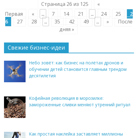
Страница 26 из 125
«
Первая
«
...
7
14
21
...
24
25
2
6
27
28
...
35
42
49
...
»
После
дняя »
Свежие бизнес-идеи
Небо зовёт: как бизнес на полётах дронов и
обучении детей становится главным трендом
десятилетия
Кофейная революция в морозилке:
замороженные сливки меняют утренний ритуал
Как простая наклейка заставляет миллионы