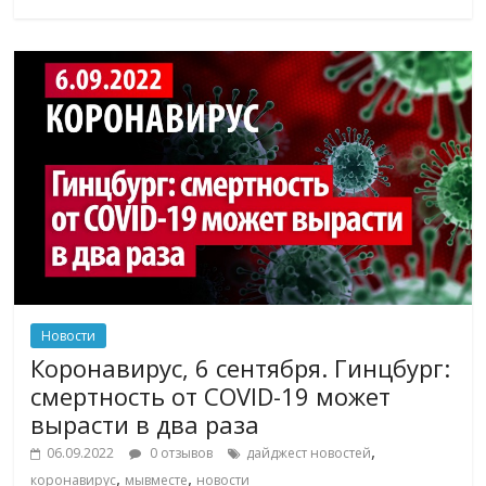
Новости
Коронавирус, 6 сентября. Гинцбург:
смертность от COVID-19 может
вырасти в два раза
,
06.09.2022
0 отзывов
дайджест новостей
,
,
коронавирус
мывместе
новости