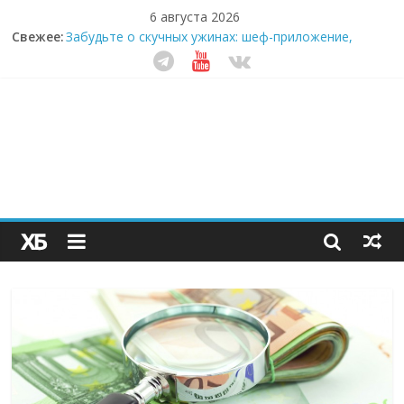
6 августа 2026
Свежее:
Забудьте о скучных ужинах: шеф-приложение,
которое видит вашу еду насквозь
Небо зовёт: как бизнес на полётах дронов и
обучении детей становится главным трендом
десятилетия
Кофейная революция в морозилке: замороженные
сливки меняют утренний ритуал
Как простая наклейка заставляет миллионы людей
не забывать о самом важном креме этим летом
Секрет супергидратации: почему кокосовая вода с
пребиотиками становится главным трендом
здорового питания