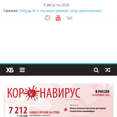
9 августа 2026
Свежее:
Забудьте о скучных ужинах: шеф-приложение,
которое видит вашу еду насквозь
Небо зовёт: как бизнес на полётах дронов и
обучении детей становится главным трендом
десятилетия
Кофейная революция в морозилке: замороженные
сливки меняют утренний ритуал
Как простая наклейка заставляет миллионы людей
не забывать о самом важном креме этим летом
Секрет супергидратации: почему кокосовая вода с
пребиотиками становится главным трендом
здорового питания