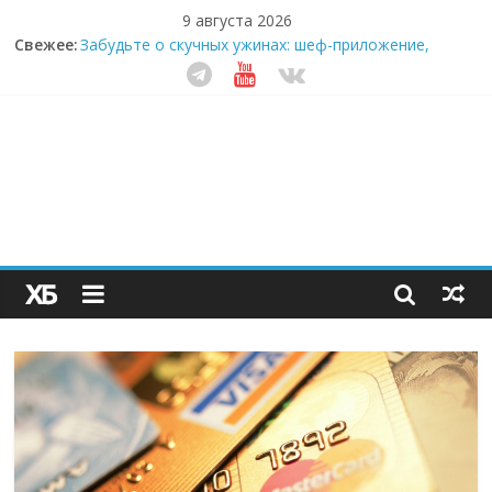
9 августа 2026
Свежее:
Забудьте о скучных ужинах: шеф-приложение,
которое видит вашу еду насквозь
Небо зовёт: как бизнес на полётах дронов и
обучении детей становится главным трендом
десятилетия
Кофейная революция в морозилке: замороженные
сливки меняют утренний ритуал
Как простая наклейка заставляет миллионы людей
не забывать о самом важном креме этим летом
Секрет супергидратации: почему кокосовая вода с
пребиотиками становится главным трендом
здорового питания