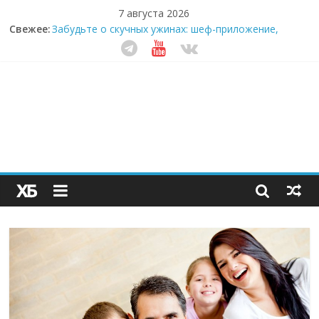
7 августа 2026
Свежее:
Забудьте о скучных ужинах: шеф-приложение,
которое видит вашу еду насквозь
Небо зовёт: как бизнес на полётах дронов и
обучении детей становится главным трендом
десятилетия
Кофейная революция в морозилке: замороженные
сливки меняют утренний ритуал
Как простая наклейка заставляет миллионы людей
не забывать о самом важном креме этим летом
Секрет супергидратации: почему кокосовая вода с
пребиотиками становится главным трендом
здорового питания