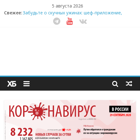
5 августа 2026
Свежее:
Забудьте о скучных ужинах: шеф-приложение,
которое видит вашу еду насквозь
Небо зовёт: как бизнес на полётах дронов и
обучении детей становится главным трендом
десятилетия
Кофейная революция в морозилке: замороженные
сливки меняют утренний ритуал
Как простая наклейка заставляет миллионы людей
не забывать о самом важном креме этим летом
Секрет супергидратации: почему кокосовая вода с
пребиотиками становится главным трендом
здорового питания