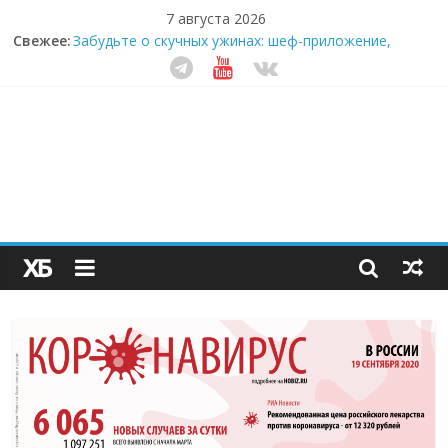
7 августа 2026
Свежее:
Забудьте о скучных ужинах: шеф-приложение,
которое видит вашу еду насквозь
Небо зовёт: как бизнес на полётах дронов и
обучении детей становится главным трендом
десятилетия
Кофейная революция в морозилке: замороженные
сливки меняют утренний ритуал
Как простая наклейка заставляет миллионы людей
не забывать о самом важном креме этим летом
Секрет супергидратации: почему кокосовая вода с
пребиотиками становится главным трендом
здорового питания