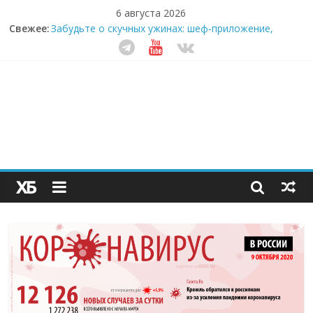
6 августа 2026
Свежее:
Забудьте о скучных ужинах: шеф-приложение,
которое видит вашу еду насквозь
Небо зовёт: как бизнес на полётах дронов и
обучении детей становится главным трендом
десятилетия
Кофейная революция в морозилке: замороженные
сливки меняют утренний ритуал
Как простая наклейка заставляет миллионы людей
не забывать о самом важном креме этим летом
Секрет супергидратации: почему кокосовая вода с
пребиотиками становится главным трендом
здорового питания