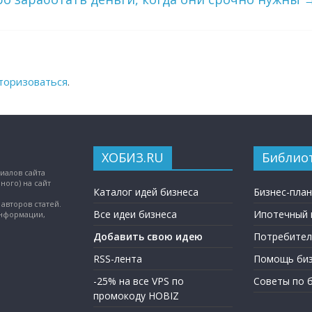
торизоваться
.
ХОБИЗ.RU
Библио
иалов сайта
ного) на сайт
Каталог идей бизнеса
Бизнес-пла
авторов статей.
Все идеи бизнеса
Ипотечный 
информации,
Добавить свою идею
Потребител
RSS-лента
Помощь биз
-25% на все VPS по
Советы по 
промокоду HOBIZ