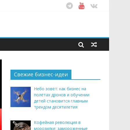
ом десятилетия
этим летом
рендом здорового питания
Свежие бизнес-идеи
Небо зовёт: как бизнес на
полётах дронов и обучении
детей становится главным
трендом десятилетия
Кофейная революция в
морозилке: замороженные