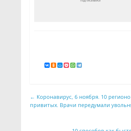
Подписывайся
←
Коронавирус, 6 ноября. 10 регион
привитых. Врачи передумали увольн
10 способов как быст