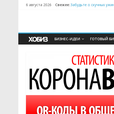
6 августа 2026
Свежее:
Забудьте о скучных ужи
Небо зовёт: как бизнес
Кофейная революция в м
Как простая наклейка з
Секрет супергидратации
БИЗНЕС-ИДЕИ
ГОТОВЫЙ БИ