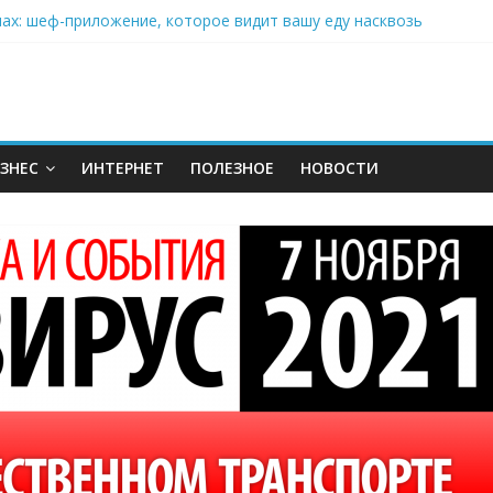
нах: шеф-приложение, которое видит вашу еду насквозь
 на полётах дронов и обучении детей становится главным тренд
орозилке: замороженные сливки меняют утренний ритуал
аставляет миллионы людей не забывать о самом важном креме 
: почему кокосовая вода с пребиотиками становится главным т
ЗНЕС
ИНТЕРНЕТ
ПОЛЕЗНОЕ
НОВОСТИ