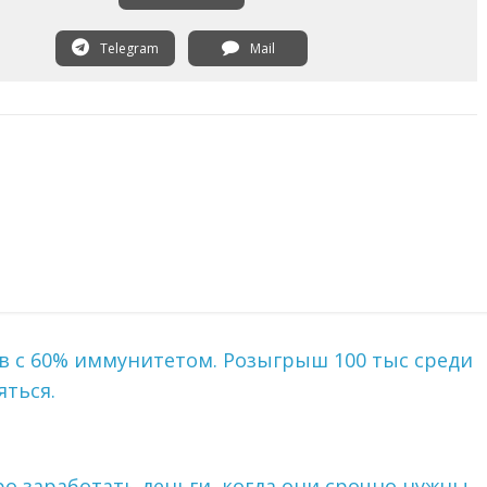
Telegram
Mail
ов с 60% иммунитетом. Розыгрыш 100 тыс среди
яться.
ро заработать деньги, когда они срочно нужны