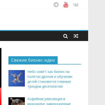
ом десятилетия
этим летом
рендом здорового питания
Свежие бизнес-идеи
Небо зовёт: как бизнес на
полётах дронов и обучении
детей становится главным
трендом десятилетия
Кофейная революция в
морозилке: замороженные