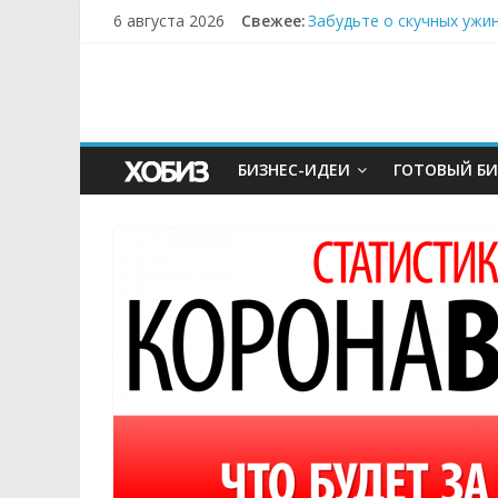
6 августа 2026
Свежее:
Забудьте о скучных ужи
Небо зовёт: как бизнес
Кофейная революция в м
Как простая наклейка з
Секрет супергидратации
БИЗНЕС-ИДЕИ
ГОТОВЫЙ БИ