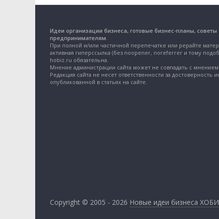
Идеи организации бизнеса, готовые бизнес-планы, советы
предпринимателям.
При полной и/или частичной перепечатке или рерайте матер
активная гиперссылка (без noopener, noreferrer и тому подоб
hobiz.ru обязательна.
Мнение администрации сайта может не совпадать с мнением 
Редакция сайта не несет ответственности за достоверность 
опубликованной в статьях на сайте.
Copyright © 2005 - 2026
Новые идеи бизнеса ХОБИ