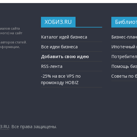
ХОБИЗ.RU
Библио
иалов сайта
ного) на сайт
Каталог идей бизнеса
Бизнес-пла
авторов статей.
Все идеи бизнеса
Ипотечный 
информации,
Добавить свою идею
Потребител
RSS-лента
Помощь биз
-25% на все VPS по
Советы по 
промокоду HOBIZ
З.RU
. Все права защищены.