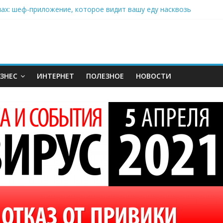
нах: шеф-приложение, которое видит вашу еду насквозь
 на полётах дронов и обучении детей становится главным тренд
орозилке: замороженные сливки меняют утренний ритуал
аставляет миллионы людей не забывать о самом важном креме 
: почему кокосовая вода с пребиотиками становится главным т
ЗНЕС
ИНТЕРНЕТ
ПОЛЕЗНОЕ
НОВОСТИ