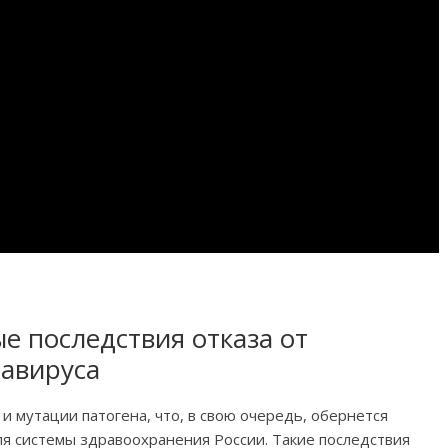
е последствия отказа от
авируса
 мутации патогена, что, в свою очередь, обернется
я системы здравоохранения России. Такие последствия