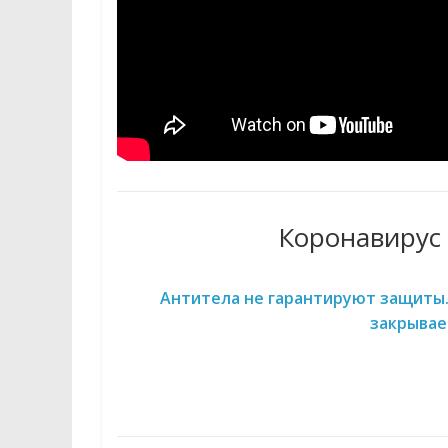
Коронавирус 
Антитела не гарантируют защиты.
закрывае