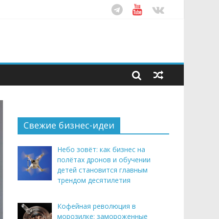
ом десятилетия
этим летом
рендом здорового питания
Свежие бизнес-идеи
Небо зовёт: как бизнес на
полётах дронов и обучении
детей становится главным
трендом десятилетия
Кофейная революция в
морозилке: замороженные