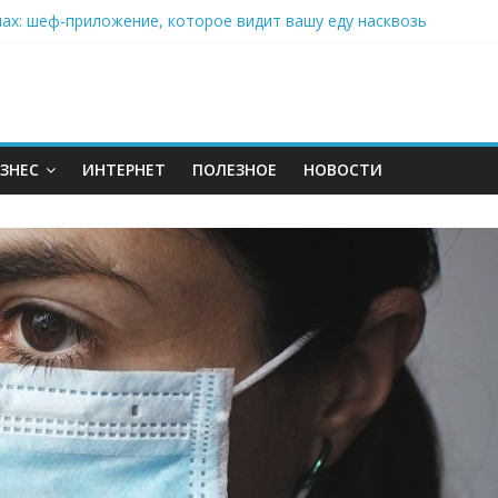
нах: шеф-приложение, которое видит вашу еду насквозь
 на полётах дронов и обучении детей становится главным тренд
орозилке: замороженные сливки меняют утренний ритуал
аставляет миллионы людей не забывать о самом важном креме 
: почему кокосовая вода с пребиотиками становится главным т
ЗНЕС
ИНТЕРНЕТ
ПОЛЕЗНОЕ
НОВОСТИ