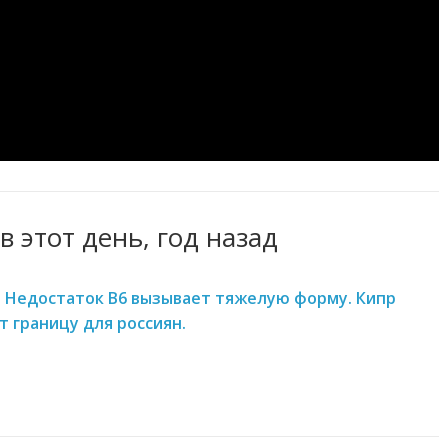
в этот день, год назад
 Недостаток В6 вызывает тяжелую форму. Кипр
т границу для россиян.