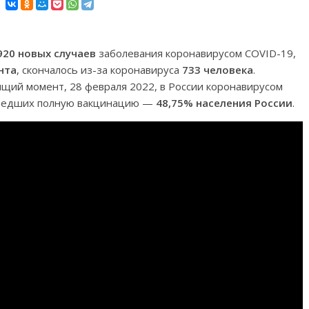
920 новых случаев
заболевания коронавирусом COVID-19,
нта
, скончалось из-за коронавируса
733 человека
.
оящий момент, 28 февраля 2022, в России коронавирусом
ошедших полную вакцинацию —
48,75% населения России
.