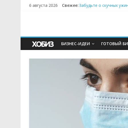
6 августа 2026
Свежее:
Забудьте о скучных ужи
Небо зовёт: как бизнес
Кофейная революция в м
Как простая наклейка з
Секрет супергидратации
БИЗНЕС-ИДЕИ
ГОТОВЫЙ БИ