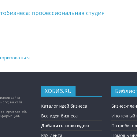
тобизнеса: профессиональная студия
торизоваться
.
ХОБИЗ.RU
Библио
иалов сайта
ного) на сайт
Каталог идей бизнеса
Бизнес-пла
авторов статей.
Все идеи бизнеса
Ипотечный 
информации,
Добавить свою идею
Потребител
RSS-лента
Помощь биз