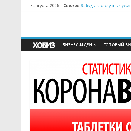
7 августа 2026
Свежее:
Забудьте о скучных ужи
Небо зовёт: как бизнес
Кофейная революция в м
Как простая наклейка з
Секрет супергидратации
БИЗНЕС-ИДЕИ
ГОТОВЫЙ БИ