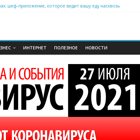
нах: шеф-приложение, которое видит вашу еду насквозь
 на полётах дронов и обучении детей становится главным тренд
орозилке: замороженные сливки меняют утренний ритуал
аставляет миллионы людей не забывать о самом важном креме 
: почему кокосовая вода с пребиотиками становится главным т
ЗНЕС
ИНТЕРНЕТ
ПОЛЕЗНОЕ
НОВОСТИ