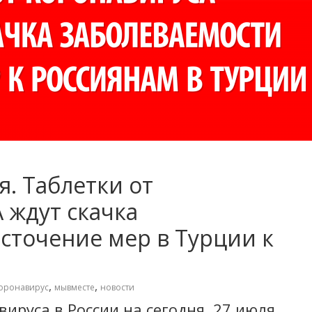
я. Таблетки от
 ждут скачка
сточение мер в Турции к
,
,
оронавирус
мывместе
новости
ируса в России на сегодня, 27 июля