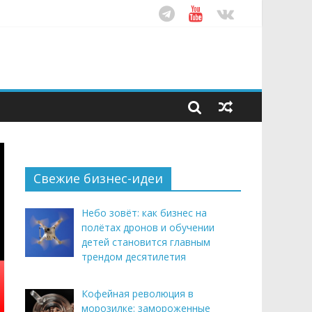
ом десятилетия
этим летом
рендом здорового питания
Свежие бизнес-идеи
Небо зовёт: как бизнес на
полётах дронов и обучении
детей становится главным
трендом десятилетия
Кофейная революция в
морозилке: замороженные