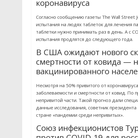
коронавируса
Согласно сообщению газеты The Wall Street J
испытания на людях таблеток для лечения па
таблетки нужно принимать раз в день. А с CO
испытания продлятся до следующего года.
В США ожидают нового ск
смертности от ковида — 
вакцинированного насел
Несмотря на 50% привитого от коронавирус
заболеваемости и смертности от ковид. По
непривитой части. Такой прогноз дали специ
данные исследования, советник президента
стране «пандемии среди непривитых».
Союз инфекционистов Ту
против COVID-19 для росс