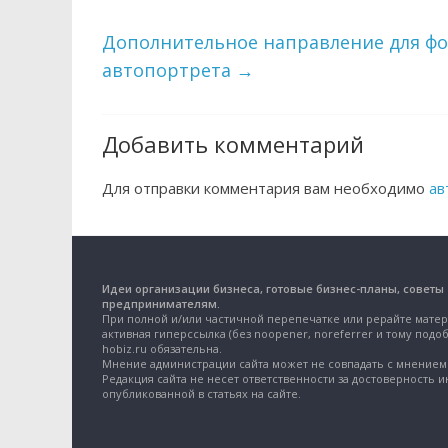
Дополнительное направление для фо
автопортрета
→
Добавить комментарий
Для отправки комментария вам необходимо
ав
Идеи организации бизнеса, готовые бизнес-планы, советы
предпринимателям.
При полной и/или частичной перепечатке или рерайте матер
активная гиперссылка (без noopener, noreferrer и тому подоб
hobiz.ru обязательна.
Мнение администрации сайта может не совпадать с мнением 
Редакция сайта не несет ответственности за достоверность 
опубликованной в статьях на сайте.