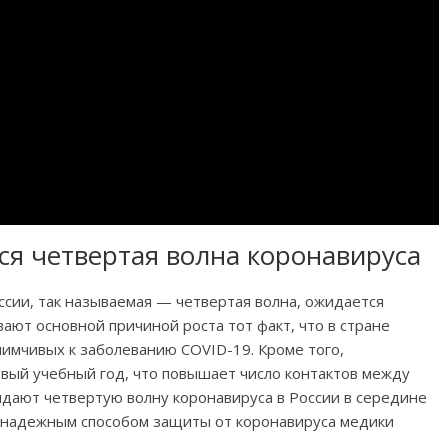
ся четвертая волна коронавируса
ссии, так называемая — четвертая волна, ожидается
ают основной причиной роста тот факт, что в стране
иимчивых к заболеванию COVID-19. Кроме того,
новый учебный год, что повышает число контактов между
дают четвертую волну коронавируса в России в середине
о надежным способом защиты от коронавируса медики