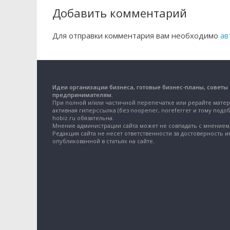
Добавить комментарий
Для отправки комментария вам необходимо
ав
Идеи организации бизнеса, готовые бизнес-планы, советы
предпринимателям.
При полной и/или частичной перепечатке или рерайте матер
активная гиперссылка (без noopener, noreferrer и тому подоб
hobiz.ru обязательна.
Мнение администрации сайта может не совпадать с мнением 
Редакция сайта не несет ответственности за достоверность 
опубликованной в статьях на сайте.