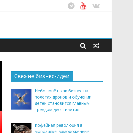
ом десятилетия
этим летом
рендом здорового питания
Свежие бизнес-идеи
Небо зовёт: как бизнес на
полётах дронов и обучении
детей становится главным
трендом десятилетия
Кофейная революция в
морозилке: замороженные