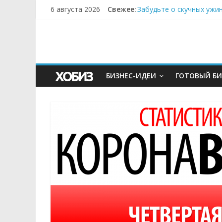
6 августа 2026
Свежее:
Забудьте о скучных ужи
Небо зовёт: как бизнес
Кофейная революция в м
Как простая наклейка з
Секрет супергидратации
БИЗНЕС-ИДЕИ
ГОТОВЫЙ БИ