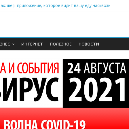
нах: шеф-приложение, которое видит вашу еду насквозь
 на полётах дронов и обучении детей становится главным тренд
орозилке: замороженные сливки меняют утренний ритуал
аставляет миллионы людей не забывать о самом важном креме 
: почему кокосовая вода с пребиотиками становится главным т
ЗНЕС
ИНТЕРНЕТ
ПОЛЕЗНОЕ
НОВОСТИ