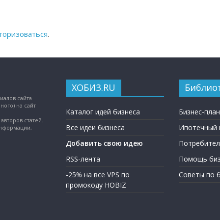
торизоваться
.
ХОБИЗ.RU
Библио
иалов сайта
ного) на сайт
Каталог идей бизнеса
Бизнес-пла
авторов статей.
Все идеи бизнеса
Ипотечный 
информации,
Добавить свою идею
Потребител
RSS-лента
Помощь биз
-25% на все VPS по
Советы по 
промокоду HOBIZ