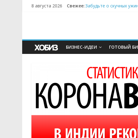
8 августа 2026
Свежее:
Забудьте о скучных ужи
Небо зовёт: как бизнес
Кофейная революция в м
Как простая наклейка з
Секрет супергидратации
БИЗНЕС-ИДЕИ
ГОТОВЫЙ БИ