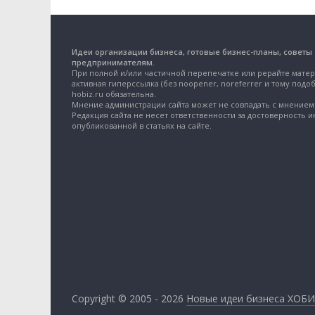
Идеи организации бизнеса, готовые бизнес-планы, советы
предпринимателям.
При полной и/или частичной перепечатке или рерайте матер
активная гиперссылка (без noopener, noreferrer и тому подоб
hobiz.ru обязательна.
Мнение администрации сайта может не совпадать с мнением 
Редакция сайта не несет ответственности за достоверность 
опубликованной в статьях на сайте.
Copyright © 2005 - 2026
Новые идеи бизнеса ХОБИ