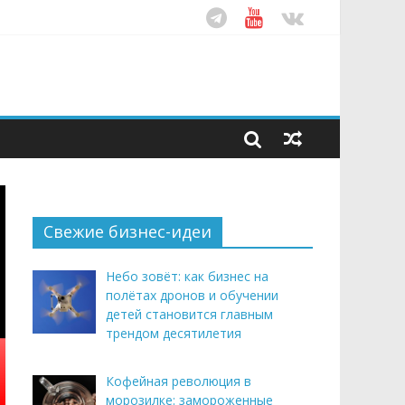
ом десятилетия
этим летом
рендом здорового питания
Свежие бизнес-идеи
Небо зовёт: как бизнес на
полётах дронов и обучении
детей становится главным
трендом десятилетия
Кофейная революция в
морозилке: замороженные