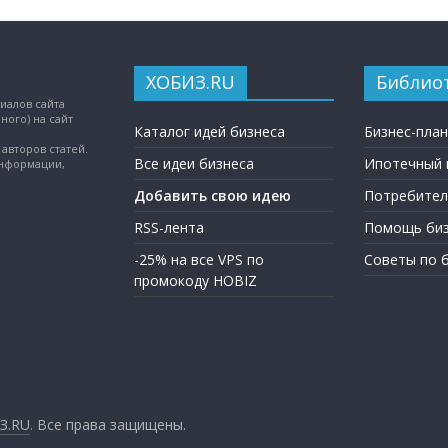
ХОБИЗ.RU
Библио
иалов сайта
ного) на сайт
Каталог идей бизнеса
Бизнес-пла
авторов статей.
Все идеи бизнеса
Ипотечный 
информации,
Добавить свою идею
Потребител
RSS-лента
Помощь биз
-25% на все VPS по
Советы по 
промокоду HOBIZ
З.RU
. Все права защищены.