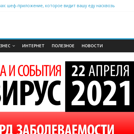
нах: шеф-приложение, которое видит вашу еду насквозь
 на полётах дронов и обучении детей становится главным тренд
орозилке: замороженные сливки меняют утренний ритуал
аставляет миллионы людей не забывать о самом важном креме 
: почему кокосовая вода с пребиотиками становится главным т
ЗНЕС
ИНТЕРНЕТ
ПОЛЕЗНОЕ
НОВОСТИ