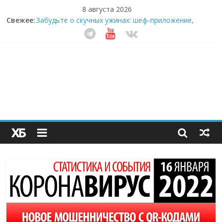
8 августа 2026
Свежее:
Забудьте о скучных ужинах: шеф-приложение,
которое видит вашу еду насквозь
Небо зовёт: как бизнес на полётах дронов и
обучении детей становится главным трендом
десятилетия
Кофейная революция в морозилке: замороженные
сливки меняют утренний ритуал
Как простая наклейка заставляет миллионы людей
не забывать о самом важном креме этим летом
Секрет супергидратации: почему кокосовая вода с
пребиотиками становится главным трендом
здорового питания