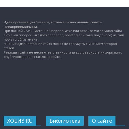
Идеи организации бизнеса, готовые бизнес-планы, советы
предпринимателям.
При полной и/или частичной перепечатке или рерайте материалов сайта
активная гиперссылка (без noopener, noreferrer и тому подобного) на сайт
hobiz.ru обязательна.
Мнение администрации сайта может не совпадать с мнением авторов
статей.
Редакция сайта не несет ответственности за достоверность информации,
опубликованной в статьях на сайте.
ХОБИЗ.RU
Библиотека
О сайте