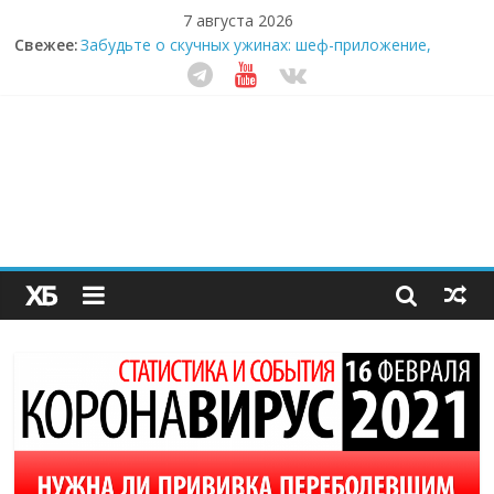
7 августа 2026
Свежее:
Забудьте о скучных ужинах: шеф-приложение,
которое видит вашу еду насквозь
Небо зовёт: как бизнес на полётах дронов и
обучении детей становится главным трендом
десятилетия
Кофейная революция в морозилке: замороженные
сливки меняют утренний ритуал
Как простая наклейка заставляет миллионы людей
не забывать о самом важном креме этим летом
Секрет супергидратации: почему кокосовая вода с
пребиотиками становится главным трендом
здорового питания