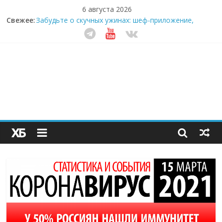
6 августа 2026
Свежее:
Забудьте о скучных ужинах: шеф-приложение,
которое видит вашу еду насквозь
Небо зовёт: как бизнес на полётах дронов и
обучении детей становится главным трендом
десятилетия
Кофейная революция в морозилке: замороженные
сливки меняют утренний ритуал
Как простая наклейка заставляет миллионы людей
не забывать о самом важном креме этим летом
Секрет супергидратации: почему кокосовая вода с
пребиотиками становится главным трендом
здорового питания