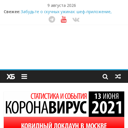
9 августа 2026
Свежее:
Забудьте о скучных ужинах: шеф-приложение,
которое видит вашу еду насквозь
Небо зовёт: как бизнес на полётах дронов и
обучении детей становится главным трендом
десятилетия
Кофейная революция в морозилке: замороженные
сливки меняют утренний ритуал
Как простая наклейка заставляет миллионы людей
не забывать о самом важном креме этим летом
Секрет супергидратации: почему кокосовая вода с
пребиотиками становится главным трендом
здорового питания